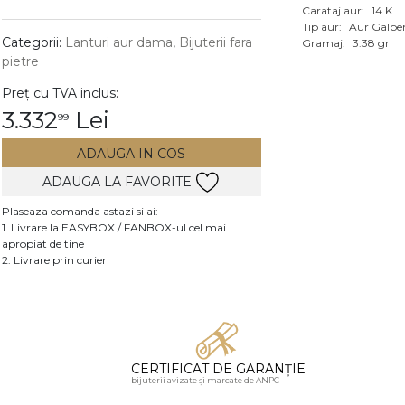
Carataj aur:
14 K
Vezi toate bijuteriile c
Tip aur:
Aur Galbe
RA
Categorii:
Lanturi aur dama
,
Bijuterii fara
Gramaj:
3.38 gr
pietre
pietre
Preț cu TVA inclus:
mante
3.332
Lei
99
ADAUGA IN COS
ADAUGA LA FAVORITE
Plaseaza comanda astazi si ai:
1. Livrare la EASYBOX / FANBOX-ul cel mai
apropiat de tine
2. Livrare prin curier
CERTIFICAT DE GARANȚIE
bijuterii avizate și marcate de ANPC