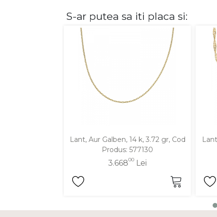
S-ar putea sa iti placa si:
DIAMANTE
Vezi toate
Inele
Cercei
Bratari
Coliere
Lanturi
Pandantive
Accesorii
Lant, Aur Galben, 14 k, 3.72 gr, Cod
Lant
Produs: 577130
TIP METAL
00
3.668
Lei
Aur galben
Aur alb
Aur roz