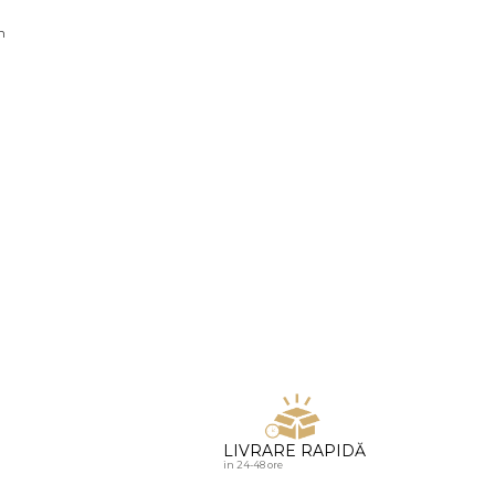
u diamante
n
LIVRARE RAPIDĂ
in 24-48 ore