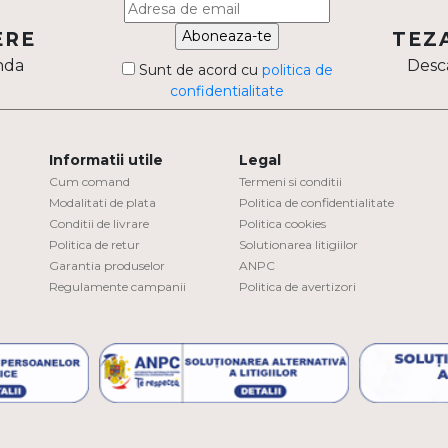
Aboneaza-te
ERE
TEZ
nda
Desca
Sunt de acord cu
politica de
confidentialitate
Informatii utile
Legal
Cum comand
Termeni si conditii
Modalitati de plata
Politica de confidentialitate
Conditii de livrare
Politica cookies
Politica de retur
Solutionarea litigiilor
Garantia produselor
ANPC
Regulamente campanii
Politica de avertizori