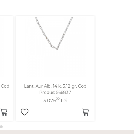
, Cod
Lant, Aur Alb, 14 k, 3.12 gr, Cod
Lant, Aur Alb, 
Produs: 566837
Produ
00
3.076
Lei
2.7