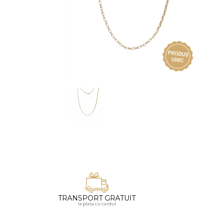
Vezi toate bijuteriile pentru femei
Inele
PIAT
Bratari
Cu 
Coliere
Dia
Lanturi
Pandantive
Accesorii
BIJUTERII COPII
Vezi toate
Inele
Cercei
Bratari
Coliere
TRANSPORT GRATUIT
Lanturi
la plata cu cardul
Pandantive