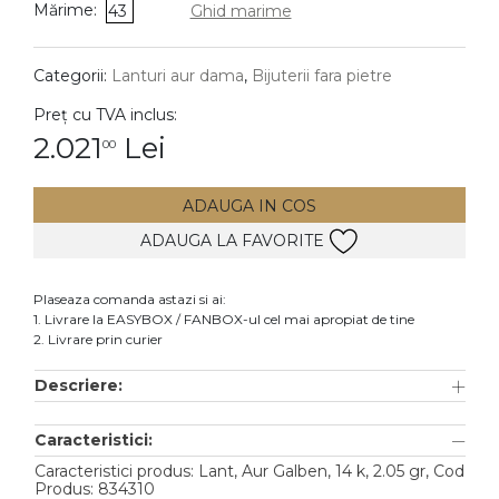
Mărime:
43
Ghid marime
DIAMANTE
Vezi toate
Categorii:
Lanturi aur dama
,
Bijuterii fara pietre
Inele
Preț cu TVA inclus:
Cercei
2.021
Lei
00
Bratari
ADAUGA IN COS
Coliere
ADAUGA LA FAVORITE
Lanturi
Pandantive
Plaseaza comanda astazi si ai:
Accesorii
1. Livrare la EASYBOX / FANBOX-ul cel mai apropiat de tine
2. Livrare prin curier
TIP METAL
Descriere:
Aur galben
Caracteristici:
Aur alb
Caracteristici produs: Lant, Aur Galben, 14 k, 2.05 gr, Cod
Aur roz
Produs: 834310