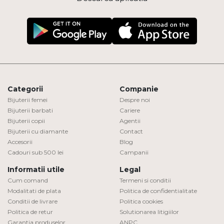
Categorii
Companie
Bijuterii femei
Despre noi
Bijuterii barbati
Cariere
Bijuterii copii
Agentii
Bijuterii cu diamante
Contact
Accesorii
Blog
Cadouri sub 500 lei
Campanii
Informatii utile
Legal
Cum comand
Termeni si conditii
Modalitati de plata
Politica de confidentialitate
Conditii de livrare
Politica cookies
Politica de retur
Solutionarea litigiilor
Garantia produselor
ANPC