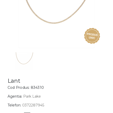
Inele
PIAT
Bratari
Cu 
Coliere
Dia
Lanturi
Pandantive
Accesorii
BIJUTERII COPII
Vezi toate
Inele
Cercei
Lant
Cod Produs:
834310
Bratari
Coliere
Agentia:
Park Lake
Lanturi
Telefon:
0372287945
Pandantive