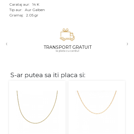
Carataj aur:
14 K
Aur mixt
Tip aur:
Aur Galben
Gramaj:
2.05 gr
CARATAJ
14K
‹
›
18K
TRANSPORT GRATUIT
la plata cu cardul
22K
PIATRA
S-ar putea sa iti placa si:
Fara pietre
Cu pietre
Diamante