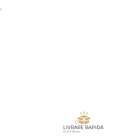
u diamante
n
LIVRARE RAPIDĂ
in 24-48 ore