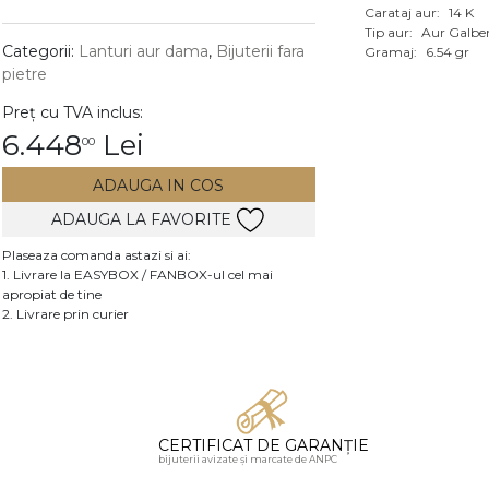
Carataj aur:
14 K
Vezi toate bijuteriile c
Tip aur:
Aur Galbe
RA
Categorii:
Lanturi aur dama
,
Bijuterii fara
Gramaj:
6.54 gr
pietre
pietre
Preț cu TVA inclus:
mante
6.448
Lei
00
ADAUGA IN COS
ADAUGA LA FAVORITE
Plaseaza comanda astazi si ai:
1. Livrare la EASYBOX / FANBOX-ul cel mai
apropiat de tine
2. Livrare prin curier
CERTIFICAT DE GARANȚIE
bijuterii avizate și marcate de ANPC