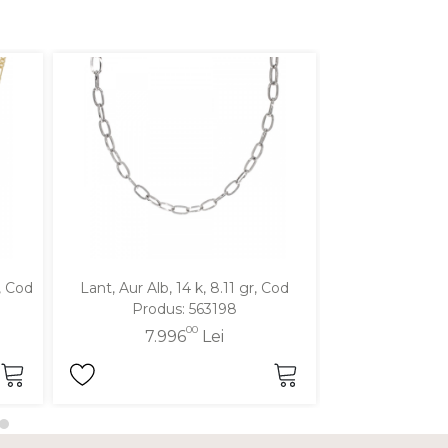
, Cod
Lant, Aur Alb, 14 k, 8.11 gr, Cod
Lant, Aur Alb, 
Produs: 563198
Produ
00
7.996
Lei
8.3