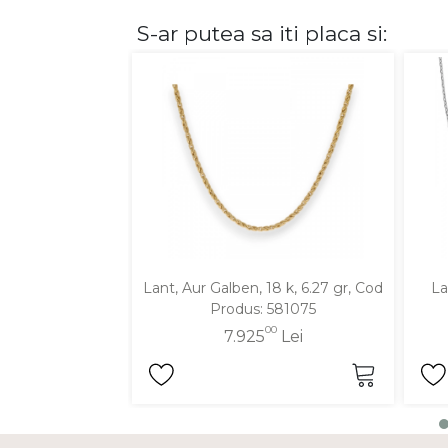
S-ar putea sa iti placa si:
DIAMANTE
Vezi toate
Inele
Cercei
Bratari
Coliere
Lanturi
Pandantive
Accesorii
Lant, Aur Galben, 18 k, 6.27 gr, Cod
La
Produs: 581075
TIP METAL
00
7.925
Lei
Aur galben
Aur alb
Aur roz