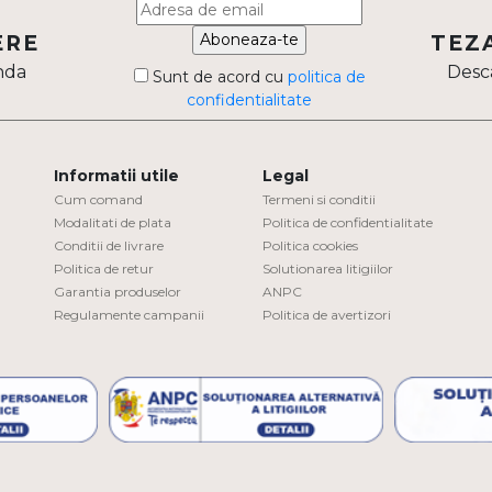
Aboneaza-te
ERE
TEZ
nda
Desca
Sunt de acord cu
politica de
confidentialitate
Informatii utile
Legal
Cum comand
Termeni si conditii
Modalitati de plata
Politica de confidentialitate
Conditii de livrare
Politica cookies
Politica de retur
Solutionarea litigiilor
Garantia produselor
ANPC
Regulamente campanii
Politica de avertizori