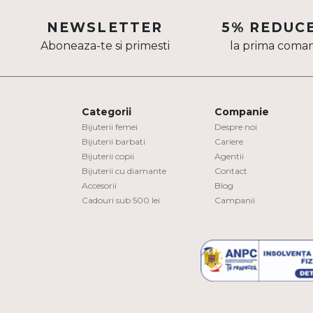
Aur mixt
NEWSLETTER
5% REDUC
Aboneaza-te si primesti
la prima coma
CARATAJ
14K
18K
Categorii
Companie
22K
Bijuterii femei
Despre noi
Bijuterii barbati
Cariere
Bijuterii copii
Agentii
PIATRA
Bijuterii cu diamante
Contact
Accesorii
Blog
Fara pietre
Cadouri sub 500 lei
Campanii
Cu pietre
Diamante