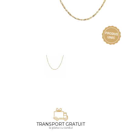
Vezi toate bijuteriile pentru femei
Inele
PIAT
Bratari
Cu 
Coliere
Dia
Lanturi
Pandantive
Accesorii
BIJUTERII COPII
Vezi toate
Inele
Cercei
Bratari
Coliere
TRANSPORT GRATUIT
Lanturi
la plata cu cardul
Pandantive