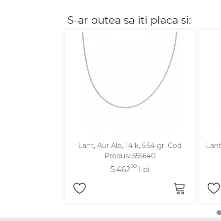
S-ar putea sa iti placa si:
DIAMANTE
Vezi toate
Inele
Cercei
Bratari
Coliere
Lanturi
Pandantive
Accesorii
Lant, Aur Alb, 14 k, 5.54 gr, Cod
Lant
Produs: 555640
TIP METAL
00
5.462
Lei
Aur galben
Aur alb
Aur roz