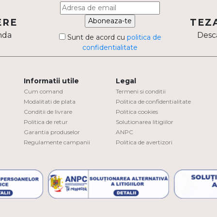
Aboneaza-te
ERE
TEZ
nda
Desca
Sunt de acord cu
politica de
confidentialitate
Informatii utile
Legal
Cum comand
Termeni si conditii
Modalitati de plata
Politica de confidentialitate
Conditii de livrare
Politica cookies
Politica de retur
Solutionarea litigiilor
Garantia produselor
ANPC
Regulamente campanii
Politica de avertizori