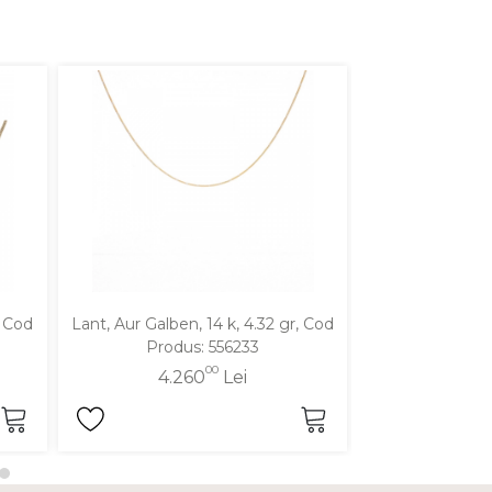
, Cod
Lant, Aur Galben, 14 k, 4.32 gr, Cod
Lant, Aur Mixt,
Produs: 556233
Produ
00
4.260
Lei
4.6