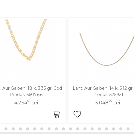
, Aur Galben, 18 k, 3.35 gr, Cod
Lant, Aur Galben, 14 k, 5.12 gr
Produs: 560788
Produs: 575921
01
00
4.234
Lei
5.048
Lei