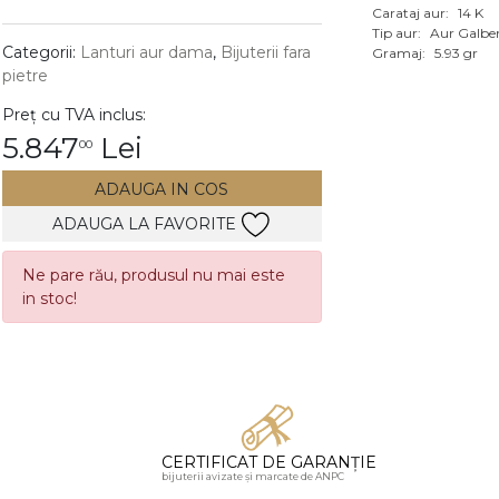
Carataj aur:
14 K
Vezi toate bijuteriile c
Tip aur:
Aur Galbe
RA
Categorii:
Lanturi aur dama
,
Bijuterii fara
Gramaj:
5.93 gr
pietre
pietre
Preț cu TVA inclus:
mante
5.847
Lei
00
ADAUGA IN COS
ADAUGA LA FAVORITE
Ne pare rău, produsul nu mai este
in stoc!
CERTIFICAT DE GARANȚIE
bijuterii avizate și marcate de ANPC