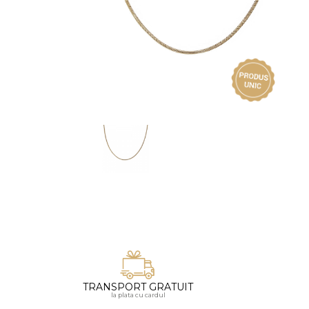
Vezi toate bijuteriile pentru femei
Inele
PIAT
Bratari
Cu 
Coliere
Dia
Lanturi
Pandantive
Accesorii
BIJUTERII COPII
Vezi toate
Inele
Cercei
Bratari
Coliere
Lanturi
TRANSPORT GRATUIT
la plata cu cardul
Pandantive