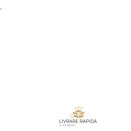
u diamante
n
LIVRARE RAPIDĂ
in 24-48 ore