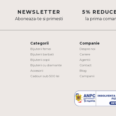
Aur mixt
NEWSLETTER
5% REDUC
CARATAJ
Aboneaza-te si primesti
la prima coma
14K
18K
Categorii
Companie
22K
Bijuterii femei
Despre noi
Bijuterii barbati
Cariere
PIATRA
Bijuterii copii
Agentii
Bijuterii cu diamante
Contact
Fara pietre
Accesorii
Blog
Cadouri sub 500 lei
Campanii
Cu pietre
Diamante