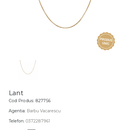
Inele
PIAT
Bratari
Cu 
Coliere
Dia
Lanturi
Pandantive
Accesorii
BIJUTERII COPII
Vezi toate
Inele
Cercei
Lant
Cod Produs:
827756
Bratari
Coliere
Agentia:
Barbu Vacarescu
Lanturi
Telefon:
0372287961
Pandantive