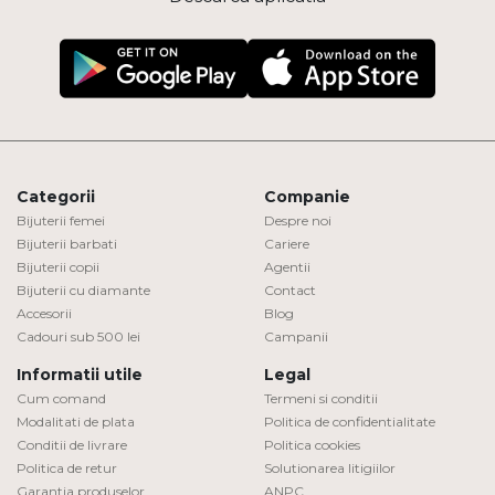
Categorii
Companie
Bijuterii femei
Despre noi
Bijuterii barbati
Cariere
Bijuterii copii
Agentii
Bijuterii cu diamante
Contact
Accesorii
Blog
Cadouri sub 500 lei
Campanii
Informatii utile
Legal
Cum comand
Termeni si conditii
Modalitati de plata
Politica de confidentialitate
Conditii de livrare
Politica cookies
Politica de retur
Solutionarea litigiilor
Garantia produselor
ANPC