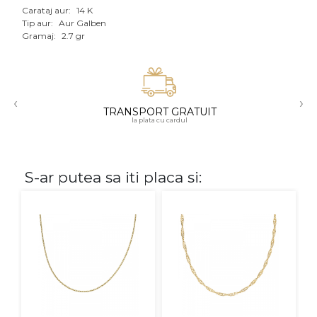
Carataj aur:
14 K
Aur mixt
Tip aur:
Aur Galben
Gramaj:
2.7 gr
CARATAJ
14K
‹
›
18K
TRANSPORT GRATUIT
la plata cu cardul
22K
PIATRA
S-ar putea sa iti placa si:
Fara pietre
Cu pietre
Diamante