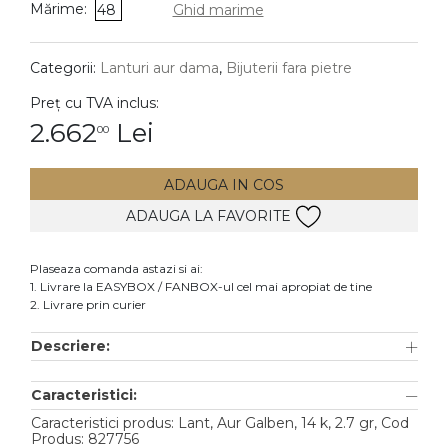
Mărime:
48
Ghid marime
DIAMANTE
Vezi toate
Categorii:
Lanturi aur dama
,
Bijuterii fara pietre
Inele
Preț cu TVA inclus:
Cercei
2.662
Lei
00
Bratari
ADAUGA IN COS
Coliere
ADAUGA LA FAVORITE
Lanturi
Pandantive
Plaseaza comanda astazi si ai:
Accesorii
1. Livrare la EASYBOX / FANBOX-ul cel mai apropiat de tine
2. Livrare prin curier
TIP METAL
Descriere:
Aur galben
Caracteristici:
Aur alb
Caracteristici produs: Lant, Aur Galben, 14 k, 2.7 gr, Cod
Aur roz
Produs: 827756