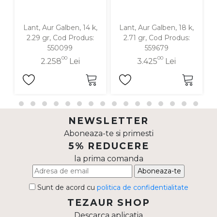
Lant, Aur Galben, 14 k,
Lant, Aur Galben, 18 k,
La
2.29 gr, Cod Produs:
2.71 gr, Cod Produs:
550099
559679
00
00
2.258
Lei
3.425
Lei
NEWSLETTER
Aboneaza-te si primesti
5% REDUCERE
la prima comanda
Aboneaza-te
Sunt de acord cu
politica de confidentialitate
TEZAUR SHOP
Descarca aplicatia