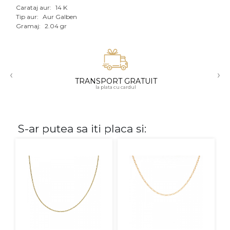
Carataj aur:
14 K
Aur mixt
Tip aur:
Aur Galben
Gramaj:
2.04 gr
CARATAJ
14K
‹
›
18K
TRANSPORT GRATUIT
la plata cu cardul
22K
PIATRA
S-ar putea sa iti placa si:
Fara pietre
Cu pietre
Diamante