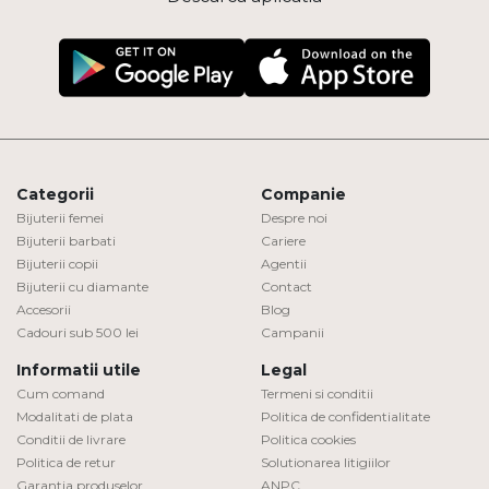
Categorii
Companie
Bijuterii femei
Despre noi
Bijuterii barbati
Cariere
Bijuterii copii
Agentii
Bijuterii cu diamante
Contact
Accesorii
Blog
Cadouri sub 500 lei
Campanii
Informatii utile
Legal
Cum comand
Termeni si conditii
Modalitati de plata
Politica de confidentialitate
Conditii de livrare
Politica cookies
Politica de retur
Solutionarea litigiilor
Garantia produselor
ANPC