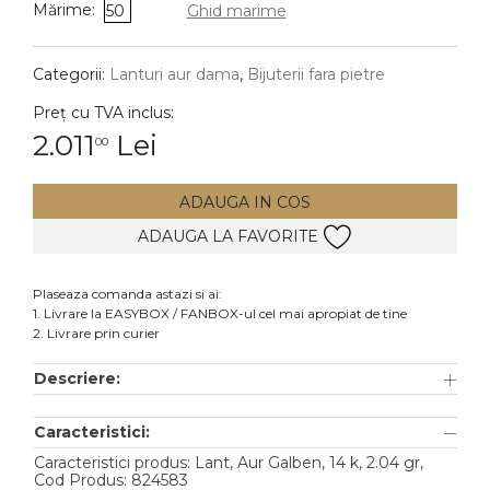
Mărime:
50
Ghid marime
DIAMANTE
Vezi toate
Categorii:
Lanturi aur dama
,
Bijuterii fara pietre
Inele
Preț cu TVA inclus:
Cercei
2.011
Lei
00
Bratari
ADAUGA IN COS
Coliere
ADAUGA LA FAVORITE
Lanturi
Pandantive
Plaseaza comanda astazi si ai:
Accesorii
1. Livrare la EASYBOX / FANBOX-ul cel mai apropiat de tine
2. Livrare prin curier
TIP METAL
Descriere:
Aur galben
Caracteristici:
Aur alb
Caracteristici produs: Lant, Aur Galben, 14 k, 2.04 gr,
Aur roz
Cod Produs: 824583