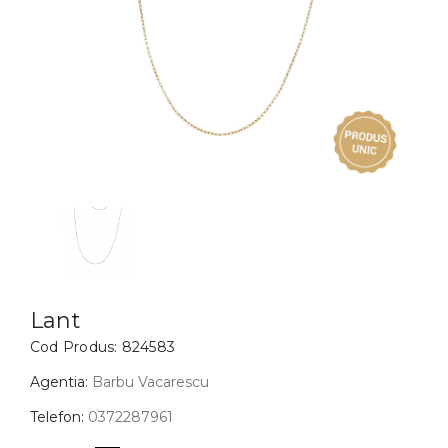
Inele
PIAT
Bratari
Cu 
Coliere
Dia
Lanturi
Pandantive
Accesorii
BIJUTERII COPII
Vezi toate
Inele
Cercei
Lant
Cod Produs:
824583
Bratari
Coliere
Agentia:
Barbu Vacarescu
Lanturi
Telefon:
0372287961
Pandantive