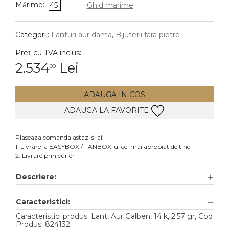
Mărime:
45
Ghid marime
DIAMANTE
Vezi toate
Categorii:
Lanturi aur dama
,
Bijuterii fara pietre
Inele
Preț cu TVA inclus:
Cercei
2.534
Lei
00
Bratari
ADAUGA IN COS
Coliere
ADAUGA LA FAVORITE
Lanturi
Pandantive
Plaseaza comanda astazi si ai:
Accesorii
1. Livrare la EASYBOX / FANBOX-ul cel mai apropiat de tine
2. Livrare prin curier
TIP METAL
Descriere:
Aur galben
Caracteristici:
Aur alb
Caracteristici produs: Lant, Aur Galben, 14 k, 2.57 gr, Cod
Aur roz
Produs: 824132