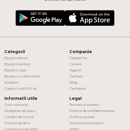
Categorii
Companie
Bijuterii femei
Despre noi
Bijuterii barbati
Cariere
Bijuterii copii
Agentii
Bijuterii cu diamante
Contact
Accesorii
Blog
Cadouri sub 500 lei
Campanii
Informatii utile
Legal
Cum comand
Termeni si conditii
Modalitati de plata
Politica de confidentialitate
Conditii de livrare
Politica cookies
Politica de retur
Solutionarea litigiilor
Garantia produselor
ANPC