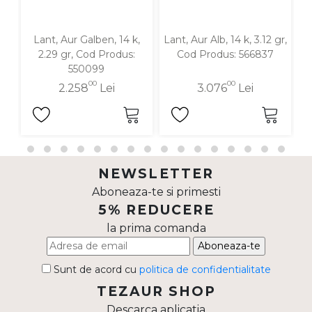
Lant, Aur Galben, 14 k,
Lant, Aur Alb, 14 k, 3.12 gr,
La
2.29 gr, Cod Produs:
Cod Produs: 566837
550099
00
00
2.258
Lei
3.076
Lei
NEWSLETTER
Aboneaza-te si primesti
5% REDUCERE
la prima comanda
Aboneaza-te
Sunt de acord cu
politica de confidentialitate
TEZAUR SHOP
Descarca aplicatia