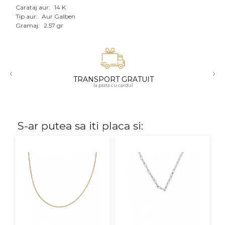
Carataj aur:
14 K
Aur mixt
Tip aur:
Aur Galben
Gramaj:
2.57 gr
CARATAJ
14K
‹
›
18K
TRANSPORT GRATUIT
la plata cu cardul
22K
PIATRA
S-ar putea sa iti placa si:
Fara pietre
Cu pietre
Diamante