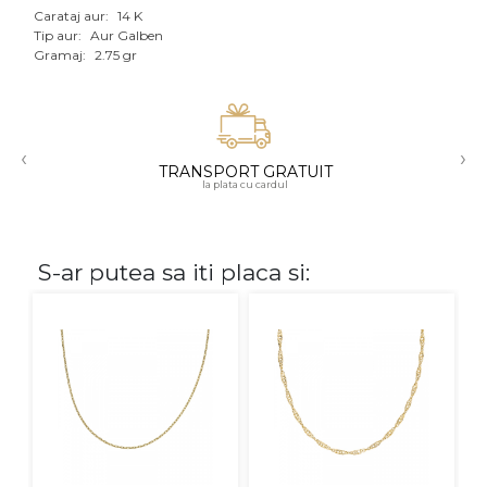
Carataj aur:
14 K
Aur mixt
Tip aur:
Aur Galben
Gramaj:
2.75 gr
CARATAJ
14K
‹
›
18K
TRANSPORT GRATUIT
la plata cu cardul
22K
PIATRA
S-ar putea sa iti placa si:
Fara pietre
Cu pietre
Diamante