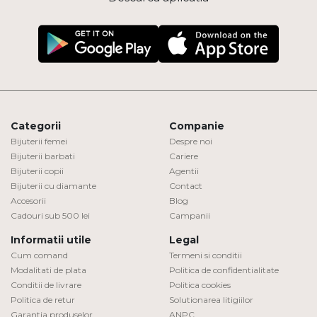
Categorii
Companie
Bijuterii femei
Despre noi
Bijuterii barbati
Cariere
Bijuterii copii
Agentii
Bijuterii cu diamante
Contact
Accesorii
Blog
Cadouri sub 500 lei
Campanii
Informatii utile
Legal
Cum comand
Termeni si conditii
Modalitati de plata
Politica de confidentialitate
Conditii de livrare
Politica cookies
Politica de retur
Solutionarea litigiilor
Garantia produselor
ANPC