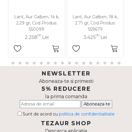
Lant, Aur Galben, 14 k,
Lant, Aur Galben, 18 k,
La
2.29 gr, Cod Produs:
2.71 gr, Cod Produs:
550099
559679
00
00
2.258
Lei
3.425
Lei
NEWSLETTER
Aboneaza-te si primesti
5% REDUCERE
la prima comanda
Aboneaza-te
Sunt de acord cu
politica de confidentialitate
TEZAUR SHOP
Descarca aplicatia