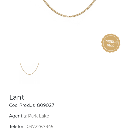
Inele
PIAT
Bratari
Cu 
Coliere
Dia
Lanturi
Pandantive
Accesorii
BIJUTERII COPII
Vezi toate
Inele
Cercei
Lant
Cod Produs:
809027
Bratari
Coliere
Agentia:
Park Lake
Lanturi
Telefon:
0372287945
Pandantive