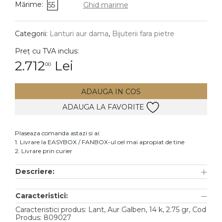
Mărime:
55
Ghid marime
DIAMANTE
Vezi toate
Categorii:
Lanturi aur dama
,
Bijuterii fara pietre
Inele
Preț cu TVA inclus:
Cercei
2.712
Lei
00
Bratari
ADAUGA IN COS
Coliere
ADAUGA LA FAVORITE
Lanturi
Pandantive
Plaseaza comanda astazi si ai:
Accesorii
1. Livrare la EASYBOX / FANBOX-ul cel mai apropiat de tine
2. Livrare prin curier
TIP METAL
Descriere:
Aur galben
Caracteristici:
Aur alb
Caracteristici produs: Lant, Aur Galben, 14 k, 2.75 gr, Cod
Aur roz
Produs: 809027