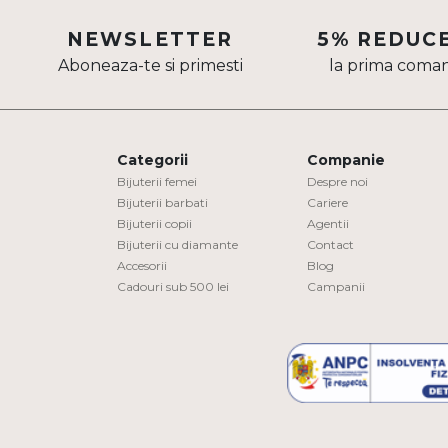
Aur mixt
NEWSLETTER
5% REDUC
Aboneaza-te si primesti
la prima coma
CARATAJ
14K
18K
Categorii
Companie
22K
Bijuterii femei
Despre noi
Bijuterii barbati
Cariere
Bijuterii copii
Agentii
PIATRA
Bijuterii cu diamante
Contact
Accesorii
Blog
Fara pietre
Cadouri sub 500 lei
Campanii
Cu pietre
Diamante