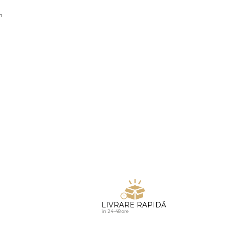
u diamante
n
LIVRARE RAPIDĂ
in 24-48 ore