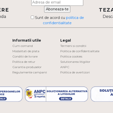
Aboneaza-te
ERE
TEZ
nda
Desca
Sunt de acord cu
politica de
confidentialitate
Informatii utile
Legal
Cum comand
Termeni si conditii
Modalitati de plata
Politica de confidentialitate
Conditii de livrare
Politica cookies
Politica de retur
Solutionarea litigiilor
Garantia produselor
ANPC
Regulamente campanii
Politica de avertizori