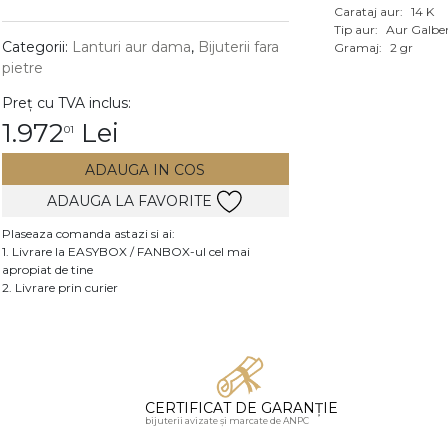
Carataj aur:
14 K
Vezi toate bijuteriile c
Tip aur:
Aur Galbe
RA
Categorii:
Lanturi aur dama
,
Bijuterii fara
Gramaj:
2 gr
pietre
pietre
Preț cu TVA inclus:
mante
1.972
Lei
01
ADAUGA IN COS
ADAUGA LA FAVORITE
Plaseaza comanda astazi si ai:
1. Livrare la EASYBOX / FANBOX-ul cel mai
apropiat de tine
2. Livrare prin curier
CERTIFICAT DE GARANȚIE
bijuterii avizate și marcate de ANPC