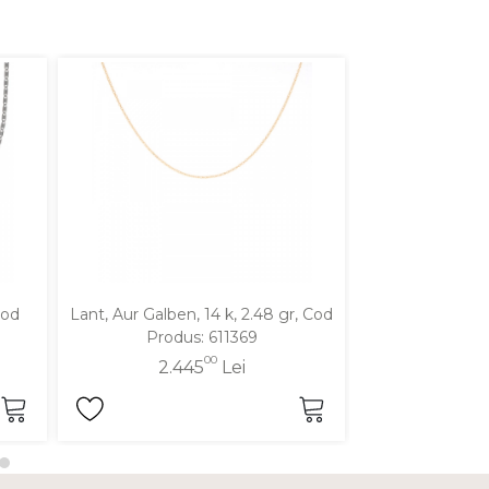
Cod
Lant, Aur Galben, 14 k, 2.48 gr, Cod
Lant, Aur Galben
Produs: 611369
Produ
00
2.445
Lei
2.1