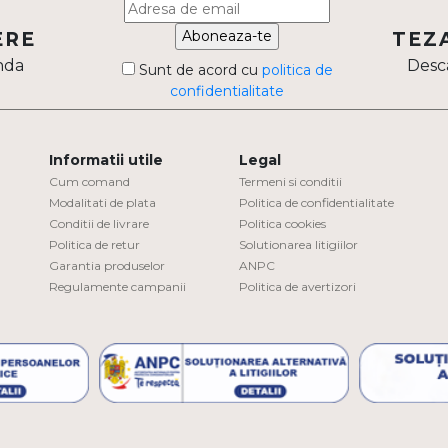
Aboneaza-te
ERE
TEZ
nda
Desca
Sunt de acord cu
politica de
confidentialitate
Informatii utile
Legal
Cum comand
Termeni si conditii
Modalitati de plata
Politica de confidentialitate
Conditii de livrare
Politica cookies
Politica de retur
Solutionarea litigiilor
Garantia produselor
ANPC
Regulamente campanii
Politica de avertizori