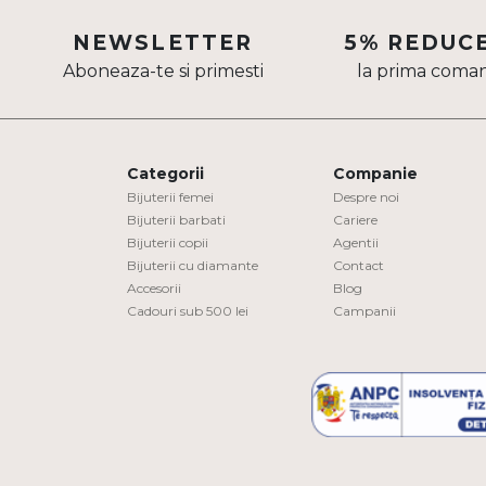
Aur mixt
NEWSLETTER
5% REDUC
Aboneaza-te si primesti
la prima coma
CARATAJ
14K
18K
Categorii
Companie
22K
Bijuterii femei
Despre noi
Bijuterii barbati
Cariere
Bijuterii copii
Agentii
PIATRA
Bijuterii cu diamante
Contact
Accesorii
Blog
Fara pietre
Cadouri sub 500 lei
Campanii
Cu pietre
Diamante