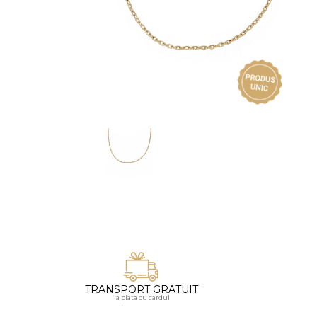
Vezi toate bijuteriile pentru femei
Inele
PIAT
Bratari
Cu 
Coliere
Dia
Lanturi
Pandantive
Accesorii
BIJUTERII COPII
Vezi toate
Inele
Cercei
Bratari
Coliere
TRANSPORT GRATUIT
Lanturi
la plata cu cardul
Pandantive