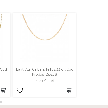
, Cod
Lant, Aur Galben, 14 k, 2.33 gr, Cod
Lant, Aur Alb, 
Produs: 555278
Produ
01
2.297
Lei
1.9