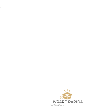
u diamante
n
LIVRARE RAPIDĂ
in 24-48 ore