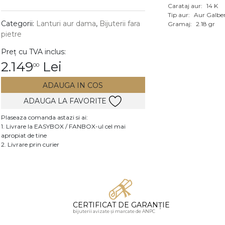
Carataj aur:
14 K
Vezi toate bijuteriile c
Tip aur:
Aur Galbe
RA
Categorii:
Lanturi aur dama
,
Bijuterii fara
Gramaj:
2.18 gr
pietre
pietre
Preț cu TVA inclus:
mante
2.149
Lei
00
ADAUGA IN COS
ADAUGA LA FAVORITE
Plaseaza comanda astazi si ai:
1. Livrare la EASYBOX / FANBOX-ul cel mai
apropiat de tine
2. Livrare prin curier
CERTIFICAT DE GARANȚIE
bijuterii avizate și marcate de ANPC