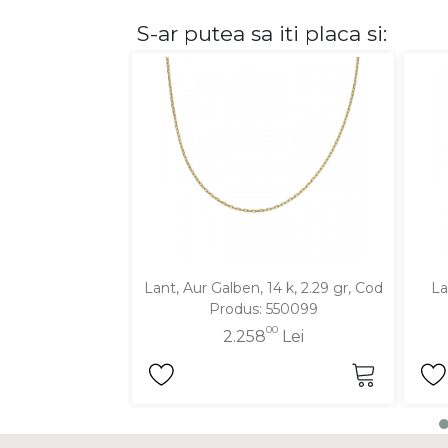
S-ar putea sa iti placa si:
DIAMANTE
Vezi toate
Inele
Cercei
Bratari
Coliere
Lanturi
Pandantive
Accesorii
Lant, Aur Galben, 14 k, 2.29 gr, Cod
La
Produs: 550099
TIP METAL
00
2.258
Lei
Aur galben
Aur alb
Aur roz