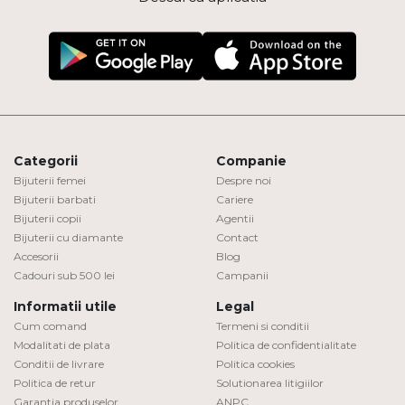
Categorii
Companie
Bijuterii femei
Despre noi
Bijuterii barbati
Cariere
Bijuterii copii
Agentii
Bijuterii cu diamante
Contact
Accesorii
Blog
Cadouri sub 500 lei
Campanii
Informatii utile
Legal
Cum comand
Termeni si conditii
Modalitati de plata
Politica de confidentialitate
Conditii de livrare
Politica cookies
Politica de retur
Solutionarea litigiilor
Garantia produselor
ANPC