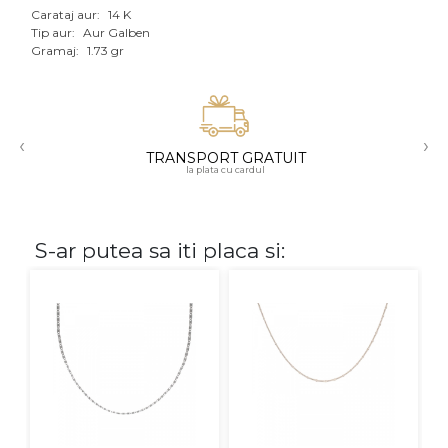
Carataj aur:
14 K
Aur mixt
Tip aur:
Aur Galben
Gramaj:
1.73 gr
CARATAJ
14K
‹
›
18K
TRANSPORT GRATUIT
la plata cu cardul
22K
PIATRA
S-ar putea sa iti placa si:
Fara pietre
Cu pietre
Diamante