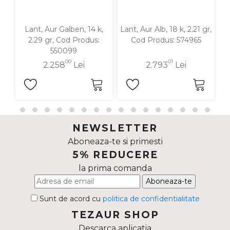
Lant, Aur Galben, 14 k,
Lant, Aur Alb, 18 k, 2.21 gr,
La
2.29 gr, Cod Produs:
Cod Produs: 574965
g
550099
00
01
2.258
Lei
2.793
Lei
NEWSLETTER
Aboneaza-te si primesti
5% REDUCERE
la prima comanda
Aboneaza-te
Sunt de acord cu
politica de confidentialitate
TEZAUR SHOP
Descarca aplicatia