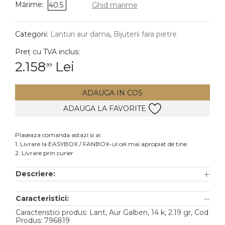
Mărime:
40.5
Ghid marime
DIAMANTE
Vezi toate
Categorii:
Lanturi aur dama
,
Bijuterii fara pietre
Inele
Preț cu TVA inclus:
Cercei
2.158
Lei
99
Bratari
ADAUGA IN COS
Coliere
ADAUGA LA FAVORITE
Lanturi
Pandantive
Plaseaza comanda astazi si ai:
Accesorii
1. Livrare la EASYBOX / FANBOX-ul cel mai apropiat de tine
2. Livrare prin curier
TIP METAL
Descriere:
Aur galben
Caracteristici:
Aur alb
Caracteristici produs: Lant, Aur Galben, 14 k, 2.19 gr, Cod
Aur roz
Produs: 796819