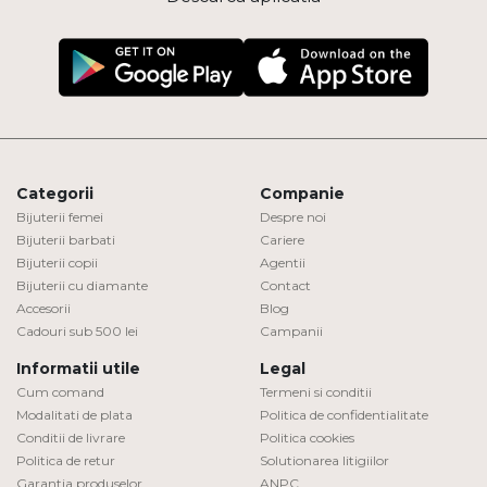
Categorii
Companie
Bijuterii femei
Despre noi
Bijuterii barbati
Cariere
Bijuterii copii
Agentii
Bijuterii cu diamante
Contact
Accesorii
Blog
Cadouri sub 500 lei
Campanii
Informatii utile
Legal
Cum comand
Termeni si conditii
Modalitati de plata
Politica de confidentialitate
Conditii de livrare
Politica cookies
Politica de retur
Solutionarea litigiilor
Garantia produselor
ANPC