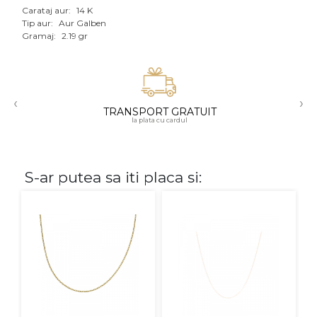
Carataj aur:
14 K
Aur mixt
Tip aur:
Aur Galben
Gramaj:
2.19 gr
CARATAJ
14K
‹
›
18K
TRANSPORT GRATUIT
la plata cu cardul
22K
PIATRA
S-ar putea sa iti placa si:
Fara pietre
Cu pietre
Diamante