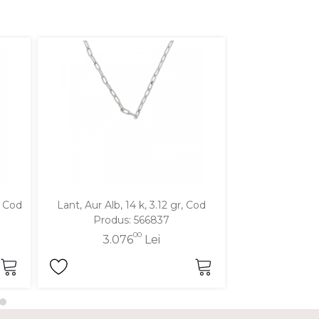
, Cod
Lant, Aur Alb, 14 k, 3.12 gr, Cod
Lant, Aur Alb, 
Produs: 566837
Produ
00
3.076
Lei
2.7