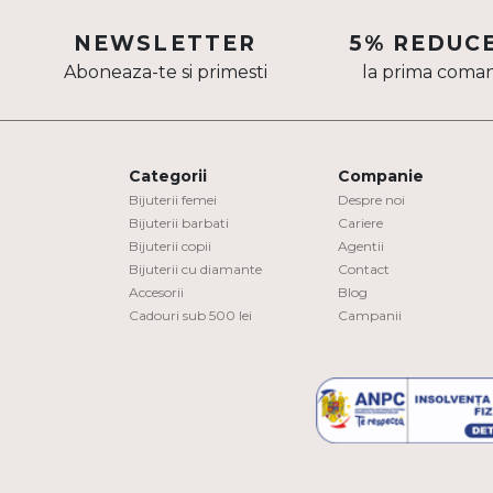
Aur mixt
NEWSLETTER
5% REDUC
Aboneaza-te si primesti
la prima coma
CARATAJ
14K
18K
Categorii
Companie
22K
Bijuterii femei
Despre noi
Bijuterii barbati
Cariere
Bijuterii copii
Agentii
PIATRA
Bijuterii cu diamante
Contact
Accesorii
Blog
Fara pietre
Cadouri sub 500 lei
Campanii
Cu pietre
Diamante