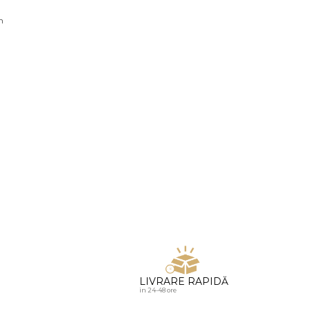
u diamante
n
LIVRARE RAPIDĂ
in 24-48 ore