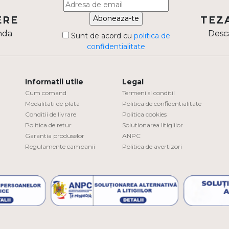
Aboneaza-te
ERE
TEZ
nda
Desca
Sunt de acord cu
politica de
confidentialitate
Informatii utile
Legal
Cum comand
Termeni si conditii
Modalitati de plata
Politica de confidentialitate
Conditii de livrare
Politica cookies
Politica de retur
Solutionarea litigiilor
Garantia produselor
ANPC
Regulamente campanii
Politica de avertizori