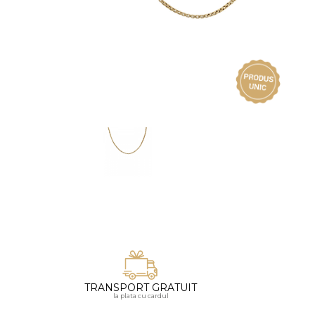
Vezi toate bijuteriile pentru femei
Inele
PIAT
Bratari
Cu 
Coliere
Dia
Lanturi
Pandantive
Accesorii
BIJUTERII COPII
Vezi toate
Inele
Cercei
Bratari
Coliere
TRANSPORT GRATUIT
Lanturi
la plata cu cardul
Pandantive