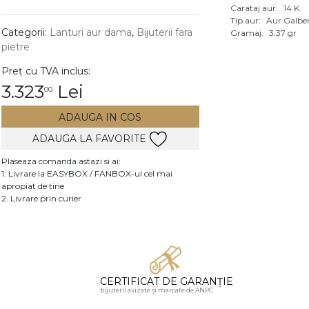
Carataj aur:
14 K
Vezi toate bijuteriile c
Tip aur:
Aur Galbe
RA
Categorii:
Lanturi aur dama
,
Bijuterii fara
Gramaj:
3.37 gr
pietre
pietre
Preț cu TVA inclus:
mante
3.323
Lei
00
ADAUGA IN COS
ADAUGA LA FAVORITE
Plaseaza comanda astazi si ai:
1. Livrare la EASYBOX / FANBOX-ul cel mai
apropiat de tine
2. Livrare prin curier
CERTIFICAT DE GARANȚIE
bijuterii avizate și marcate de ANPC