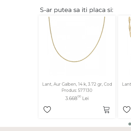
S-ar putea sa iti placa si:
DIAMANTE
Vezi toate
Inele
Cercei
Bratari
Coliere
Lanturi
Pandantive
Accesorii
Lant, Aur Galben, 14 k, 3.72 gr, Cod
Lant
Produs: 577130
TIP METAL
00
3.668
Lei
Aur galben
Aur alb
Aur roz