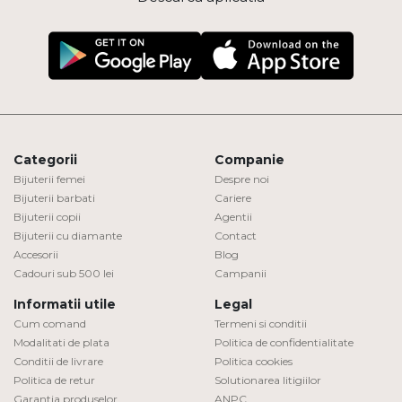
Categorii
Companie
Bijuterii femei
Despre noi
Bijuterii barbati
Cariere
Bijuterii copii
Agentii
Bijuterii cu diamante
Contact
Accesorii
Blog
Cadouri sub 500 lei
Campanii
Informatii utile
Legal
Cum comand
Termeni si conditii
Modalitati de plata
Politica de confidentialitate
Conditii de livrare
Politica cookies
Politica de retur
Solutionarea litigiilor
Garantia produselor
ANPC