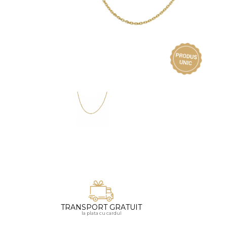
Vezi toate bijuteriile pentru femei
Inele
PIAT
Bratari
Cu 
Coliere
Dia
Lanturi
Pandantive
Accesorii
BIJUTERII COPII
Vezi toate
Inele
Cercei
Bratari
Coliere
TRANSPORT GRATUIT
Lanturi
la plata cu cardul
Pandantive