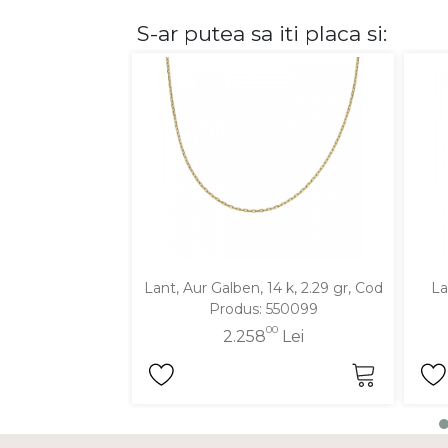
S-ar putea sa iti placa si:
DIAMANTE
Vezi toate
Inele
Cercei
Bratari
Coliere
Lanturi
Pandantive
Accesorii
Lant, Aur Galben, 14 k, 2.29 gr, Cod
La
Produs: 550099
TIP METAL
00
2.258
Lei
Aur galben
Aur alb
Aur roz