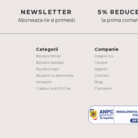
Aur mixt
NEWSLETTER
5% REDUC
Aboneaza-te si primesti
la prima coma
CARATAJ
14K
18K
Categorii
Companie
22K
Bijuterii femei
Despre noi
Bijuterii barbati
Cariere
Bijuterii copii
Agentii
PIATRA
Bijuterii cu diamante
Contact
Accesorii
Blog
Fara pietre
Cadouri sub 500 lei
Campanii
Cu pietre
Diamante