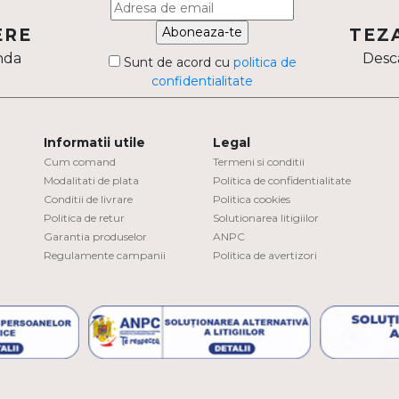
Aboneaza-te
ERE
TEZ
nda
Desca
Sunt de acord cu
politica de
confidentialitate
Informatii utile
Legal
Cum comand
Termeni si conditii
Modalitati de plata
Politica de confidentialitate
Conditii de livrare
Politica cookies
Politica de retur
Solutionarea litigiilor
Garantia produselor
ANPC
Regulamente campanii
Politica de avertizori