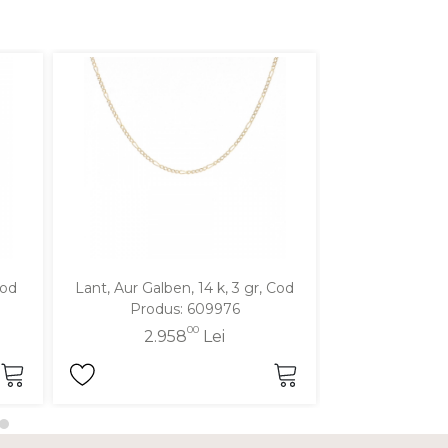
Cod
Lant, Aur Galben, 14 k, 3 gr, Cod
Lant, Aur Galben
Produs: 609976
Produ
00
2.958
Lei
2.7