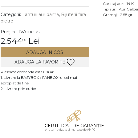
Carataj aur:
14 K
Vezi toate bijuteriile c
Tip aur:
Aur Galbe
RA
Categorii:
Lanturi aur dama
,
Bijuterii fara
Gramaj:
2.58 gr
pietre
pietre
Preț cu TVA inclus:
mante
2.544
Lei
00
ADAUGA IN COS
ADAUGA LA FAVORITE
Plaseaza comanda astazi si ai:
1. Livrare la EASYBOX / FANBOX-ul cel mai
apropiat de tine
2. Livrare prin curier
CERTIFICAT DE GARANȚIE
bijuterii avizate și marcate de ANPC