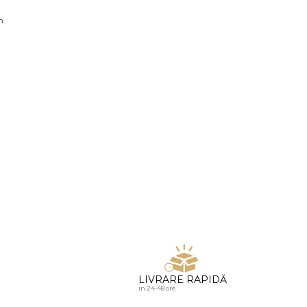
u diamante
n
LIVRARE RAPIDĂ
in 24-48 ore