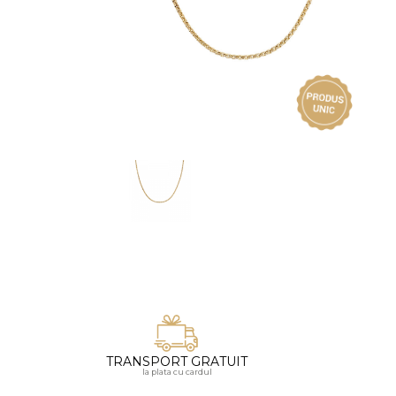
Vezi toate bijuteriile pentru femei
Inele
PIAT
Bratari
Cu 
Coliere
Dia
Lanturi
Pandantive
Accesorii
BIJUTERII COPII
Vezi toate
Inele
Cercei
Bratari
Coliere
TRANSPORT GRATUIT
Lanturi
la plata cu cardul
Pandantive