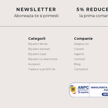
Aur mixt
NEWSLETTER
5% REDUC
Aboneaza-te si primesti
la prima coma
CARATAJ
14K
18K
Categorii
Companie
22K
Bijuterii femei
Despre noi
Bijuterii barbati
Cariere
Bijuterii copii
Agentii
PIATRA
Bijuterii cu diamante
Contact
Accesorii
Blog
Fara pietre
Cadouri sub 500 lei
Campanii
Cu pietre
Diamante