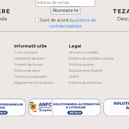
Aboneaza-te
ERE
TEZ
nda
Desca
Sunt de acord cu
politica de
confidentialitate
Informatii utile
Legal
Cum comand
Termeni si conditii
Modalitati de plata
Politica de confidentialitate
Conditii de livrare
Politica cookies
Politica de retur
Solutionarea litigiilor
Garantia produselor
ANPC
Regulamente campanii
Politica de avertizori