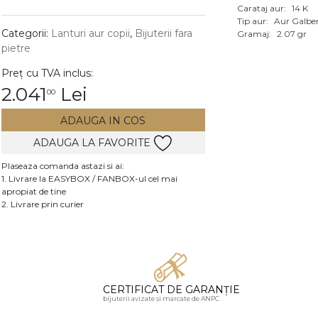
Carataj aur:
14 K
Vezi toate bijuteriile c
Tip aur:
Aur Galbe
RA
Categorii:
Lanturi aur copii
,
Bijuterii fara
Gramaj:
2.07 gr
pietre
pietre
Preț cu TVA inclus:
mante
2.041
Lei
00
ADAUGA IN COS
ADAUGA LA FAVORITE
Plaseaza comanda astazi si ai:
1. Livrare la EASYBOX / FANBOX-ul cel mai
apropiat de tine
2. Livrare prin curier
CERTIFICAT DE GARANȚIE
bijuterii avizate și marcate de ANPC