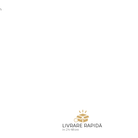
u diamante
n
LIVRARE RAPIDĂ
in 24-48 ore