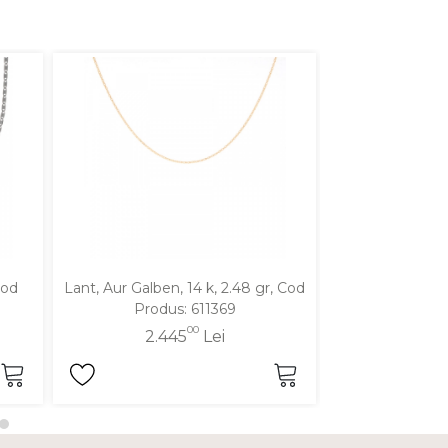
Cod
Lant, Aur Galben, 14 k, 2.48 gr, Cod
Lant, Aur Galben
Produs: 611369
Produ
00
2.445
Lei
2.1