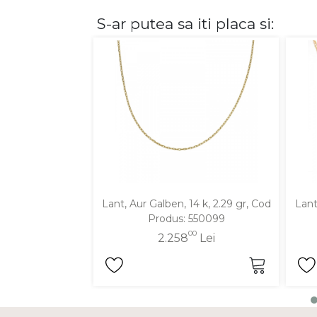
S-ar putea sa iti placa si:
DIAMANTE
Vezi toate
Inele
Cercei
Bratari
Coliere
Lanturi
Pandantive
Accesorii
Lant, Aur Galben, 14 k, 2.29 gr, Cod
Lant
Produs: 550099
TIP METAL
00
2.258
Lei
Aur galben
Aur alb
Aur roz