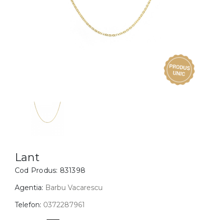
Inele
PIAT
Bratari
Cu 
Coliere
Dia
Lanturi
Pandantive
Accesorii
BIJUTERII COPII
Vezi toate
Inele
Cercei
Lant
Cod Produs:
831398
Bratari
Coliere
Agentia:
Barbu Vacarescu
Lanturi
Telefon:
0372287961
Pandantive