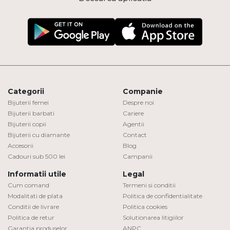
Categorii
Companie
Bijuterii femei
Despre noi
Bijuterii barbati
Cariere
Bijuterii copii
Agentii
Bijuterii cu diamante
Contact
Accesorii
Blog
Cadouri sub 500 lei
Campanii
Informatii utile
Legal
Cum comand
Termeni si conditii
Modalitati de plata
Politica de confidentialitate
Conditii de livrare
Politica cookies
Politica de retur
Solutionarea litigiilor
Garantia produselor
ANPC