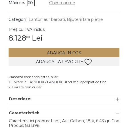
Mărime:
60
Ghid marime
DIAMANTE
Vezi toate
Categorii:
Lanturi aur barbati
,
Bijuterii fara pietre
Inele
Preț cu TVA inclus:
Cercei
8.128
Lei
00
Bratari
ADAUGA IN COS
Coliere
ADAUGA LA FAVORITE
Lanturi
Pandantive
Plaseaza comanda astazi si ai:
Accesorii
1. Livrare la EASYBOX / FANBOX-ul cel mai apropiat de tine
2. Livrare prin curier
TIP METAL
Descriere:
Aur galben
Caracteristici:
Aur alb
Caracteristici produs: Lant, Aur Galben, 18 k, 6.43 gr, Cod
Aur roz
Produs: 831398