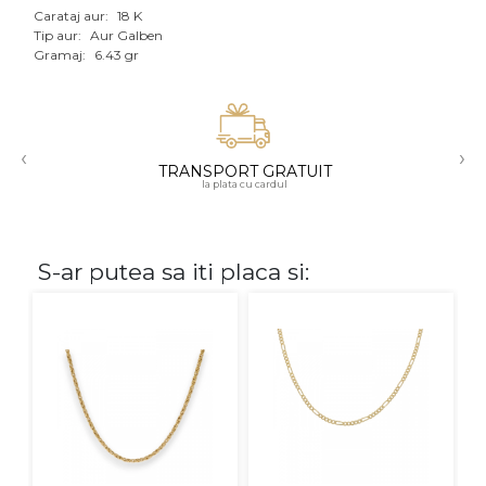
Carataj aur:
18 K
Aur mixt
Tip aur:
Aur Galben
Gramaj:
6.43 gr
CARATAJ
14K
‹
›
18K
TRANSPORT GRATUIT
la plata cu cardul
22K
PIATRA
S-ar putea sa iti placa si:
Fara pietre
Cu pietre
Diamante