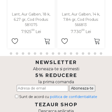
Lant, Aur Galben, 18 k,
Lant, Aur Galben, 14 k,
La
6.27 gr, Cod Produs:
7.84 gr, Cod Produs:
581075
566813
00
00
7.925
Lei
7.730
Lei
NEWSLETTER
Aboneaza-te si primesti
5% REDUCERE
la prima comanda
Aboneaza-te
Sunt de acord cu
politica de confidentialitate
TEZAUR SHOP
Descarca aplicatia