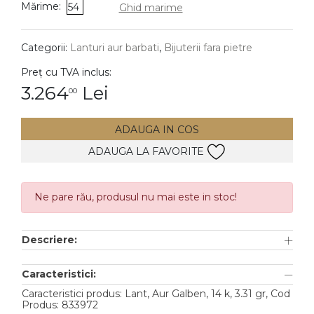
Mărime:
54
Ghid marime
DIAMANTE
Vezi toate
Categorii:
Lanturi aur barbati
,
Bijuterii fara pietre
Inele
Preț cu TVA inclus:
Cercei
3.264
Lei
00
Bratari
ADAUGA IN COS
Coliere
ADAUGA LA FAVORITE
Lanturi
Pandantive
Accesorii
Ne pare rău, produsul nu mai este in stoc!
TIP METAL
Descriere:
Aur galben
Caracteristici:
Aur alb
Caracteristici produs: Lant, Aur Galben, 14 k, 3.31 gr, Cod
Produs: 833972
Aur roz