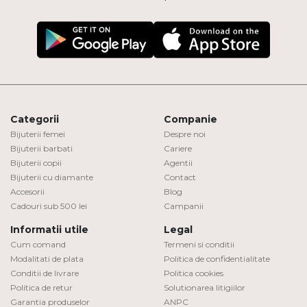
Categorii
Companie
Bijuterii femei
Despre noi
Bijuterii barbati
Cariere
Bijuterii copii
Agentii
Bijuterii cu diamante
Contact
Accesorii
Blog
Cadouri sub 500 lei
Campanii
Informatii utile
Legal
Cum comand
Termeni si conditii
Modalitati de plata
Politica de confidentialitate
Conditii de livrare
Politica cookies
Politica de retur
Solutionarea litigiilor
Garantia produselor
ANPC