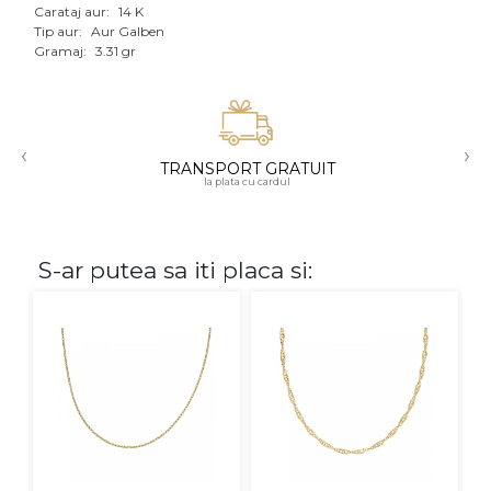
Carataj aur:
14 K
Aur mixt
Tip aur:
Aur Galben
Gramaj:
3.31 gr
CARATAJ
14K
‹
›
18K
TRANSPORT GRATUIT
la plata cu cardul
22K
PIATRA
S-ar putea sa iti placa si:
Fara pietre
Cu pietre
Diamante