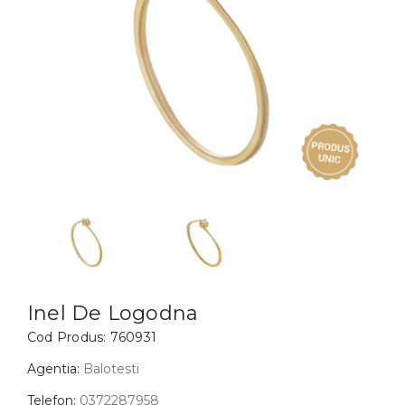
Inele
PIAT
Bratari
Cu 
Coliere
Dia
Lanturi
Pandantive
Accesorii
BIJUTERII COPII
Vezi toate
Inele
Cercei
Inel De Logodna
Bratari
Cod Produs:
760931
Coliere
Agentia:
Balotesti
Lanturi
Telefon:
0372287958
Pandantive