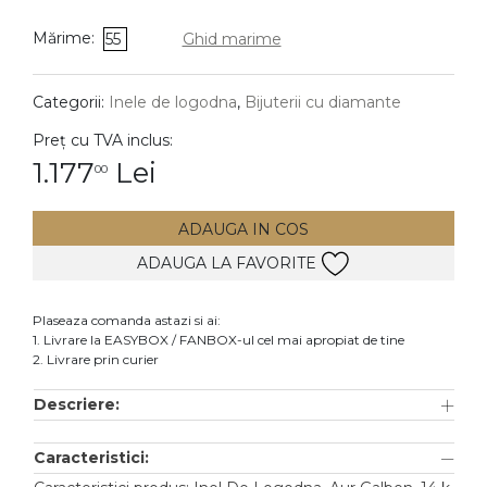
Mărime:
55
Ghid marime
DIAMANTE
Vezi toate
Inele
Categorii:
Inele de logodna
,
Bijuterii cu diamante
Cercei
Preț cu TVA inclus:
1.177
Lei
Bratari
00
Coliere
ADAUGA IN COS
Lanturi
ADAUGA LA FAVORITE
Pandantive
Accesorii
Plaseaza comanda astazi si ai:
1. Livrare la EASYBOX / FANBOX-ul cel mai apropiat de tine
TIP METAL
2. Livrare prin curier
Descriere:
Aur galben
Aur alb
Caracteristici:
Aur roz