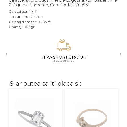
Caracteristici produs: Inel De Logodna, Aur Galben, 14 k,
0.7 gr, cu Diamante, Cod Produs: 760931
Aur mixt
Carataj aur:
14 K
Tip aur:
Aur Galben
CARATAJ
Carataj diamant:
0.05 ct
Gramaj:
0.7 gr
14K
18K
22K
‹
›
TRANSPORT GRATUIT
la plata cu cardul
PIATRA
Fara pietre
S-ar putea sa iti placa si:
Cu pietre
Diamante