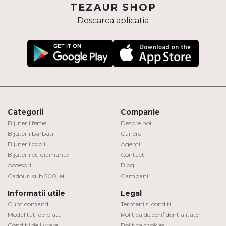
TEZAUR SHOP
Descarca aplicatia
Categorii
Companie
Bijuterii femei
Despre noi
Bijuterii barbati
Cariere
Bijuterii copii
Agentii
Bijuterii cu diamante
Contact
Accesorii
Blog
Cadouri sub 500 lei
Campanii
Informatii utile
Legal
Cum comand
Termeni si conditii
Modalitati de plata
Politica de confidentialitate
Conditii de livrare
Politica cookies