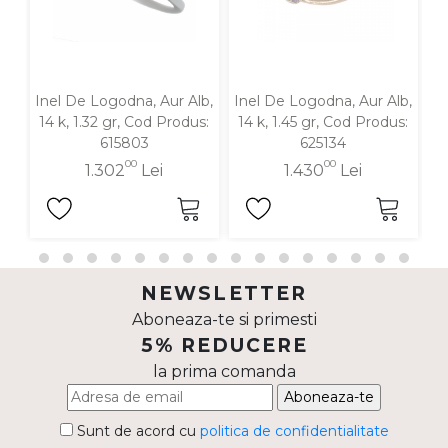
Inel De Logodna, Aur Alb,
Inel De Logodna, Aur Alb,
In
14 k, 1.32 gr, Cod Produs:
14 k, 1.45 gr, Cod Produs:
1
615803
625134
00
00
1.302
Lei
1.430
Lei
NEWSLETTER
Aboneaza-te si primesti
5% REDUCERE
la prima comanda
Aboneaza-te
Sunt de acord cu
politica de confidentialitate