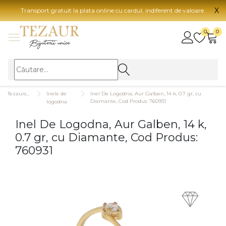
X
Transport gratuit la plata online cu cardul, indiferent de valoare.
BIJUTERII
0
0
Vezi toate bijuteriile
Vezi 
BIJUTERII FEMEI
Vezi toate
TIP 
Tezaurshop.ro
Inele de
Inel De Logodna, Aur Galben, 14 k, 0.7 gr, cu
Inele
Aur
Diamante, Cod Produs: 760931
logodna
Cercei
Aur
Inel De Logodna, Aur Galben, 14 k,
Bratari
Aur
0.7 gr, cu Diamante, Cod Produs:
Coliere
Aur
760931
Lanturi
CAR
Pandantive
14K
Accesorii
18K
BIJUTERII BARBATI
Vezi toate
22K