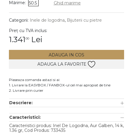
Mărime:
50.5
Ghid marime
DIAMANTE
Vezi toate
Categorii:
Inele de logodna
,
Bijuterii cu pietre
Inele
Preț cu TVA inclus:
Cercei
1.341
Lei
00
Bratari
ADAUGA IN COS
Coliere
ADAUGA LA FAVORITE
Lanturi
Pandantive
Plaseaza comanda astazi si ai:
Accesorii
1. Livrare la EASYBOX / FANBOX-ul cel mai apropiat de tine
2. Livrare prin curier
TIP METAL
Descriere:
Aur galben
Caracteristici:
Aur alb
Caracteristici produs: Inel De Logodna, Aur Galben, 14 k,
Aur roz
1.36 gr, Cod Produs: 733435