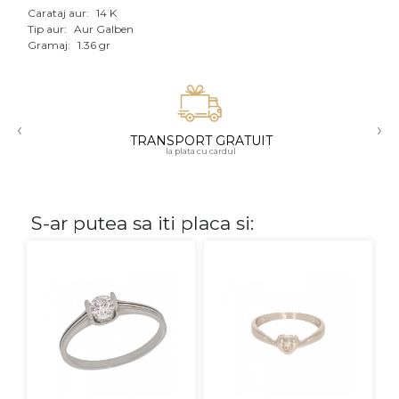
Carataj aur:
14 K
Aur mixt
Tip aur:
Aur Galben
Gramaj:
1.36 gr
CARATAJ
14K
‹
›
18K
TRANSPORT GRATUIT
la plata cu cardul
22K
PIATRA
S-ar putea sa iti placa si:
Fara pietre
Cu pietre
Diamante