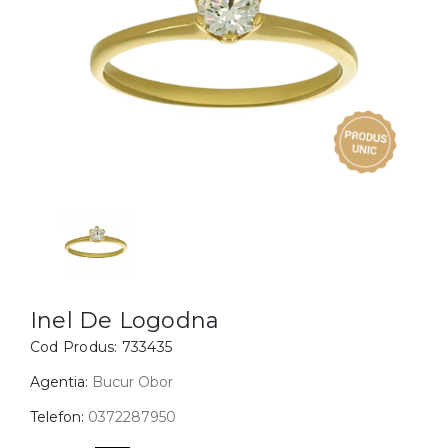
Inele
PIAT
Bratari
Cu 
Coliere
Dia
Lanturi
Pandantive
Accesorii
BIJUTERII COPII
Vezi toate
Inele
Cercei
Inel De Logodna
Cod Produs:
733435
Bratari
Coliere
Agentia:
Bucur Obor
Lanturi
Telefon:
0372287950
Pandantive