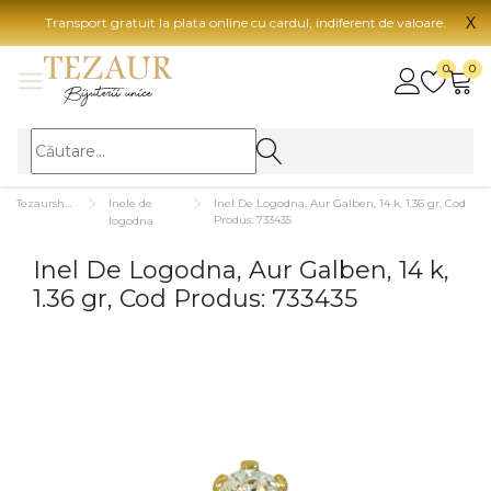
X
Transport gratuit la plata online cu cardul, indiferent de valoare.
BIJUTERII
0
0
Vezi toate bijuteriile
Vezi 
BIJUTERII FEMEI
Vezi toate
TIP 
Tezaurshop.ro
Inele de
Inel De Logodna, Aur Galben, 14 k, 1.36 gr, Cod
Inele
Aur
Produs: 733435
logodna
Cercei
Aur
Inel De Logodna, Aur Galben, 14 k,
Bratari
Aur
1.36 gr, Cod Produs: 733435
Coliere
Aur
Lanturi
CAR
Pandantive
14K
Accesorii
18K
BIJUTERII BARBATI
Vezi toate
22K