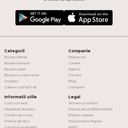
Categorii
Companie
Bijuterii femei
Despre noi
Bijuterii barbati
Cariere
Bijuterii copii
Agentii
Bijuterii cu diamante
Contact
Accesorii
Blog
Cadouri sub 500 lei
Campanii
Informatii utile
Legal
Cum comand
Termeni si conditii
Modalitati de plata
Politica de confidentialitate
Conditii de livrare
Politica cookies
Politica de retur
Solutionarea litigiilor
Garantia produselor
ANPC