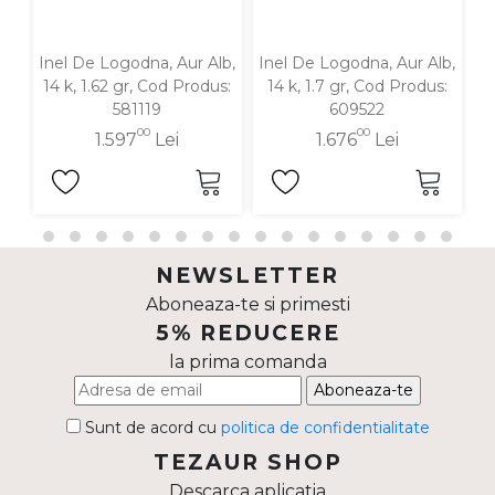
Inel De Logodna, Aur Alb,
Inel De Logodna, Aur Alb,
In
14 k, 1.62 gr, Cod Produs:
14 k, 1.7 gr, Cod Produs:
1
581119
609522
00
00
1.597
Lei
1.676
Lei
NEWSLETTER
Aboneaza-te si primesti
5% REDUCERE
la prima comanda
Aboneaza-te
Sunt de acord cu
politica de confidentialitate
TEZAUR SHOP
Descarca aplicatia