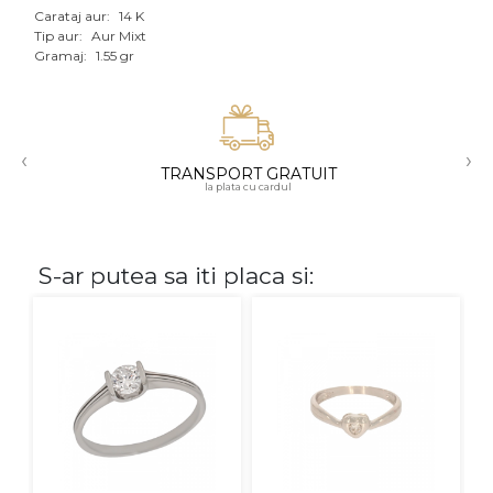
Carataj aur:
14 K
Aur mixt
Tip aur:
Aur Mixt
Gramaj:
1.55 gr
CARATAJ
14K
‹
›
18K
TRANSPORT GRATUIT
la plata cu cardul
22K
PIATRA
S-ar putea sa iti placa si:
Fara pietre
Cu pietre
Diamante