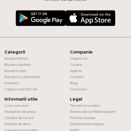
Categorii
Companie
Bijuterii femei
Despre noi
Bijuterii barbati
Cariere
Bijuterii copii
Agentii
Bijuterii cu diamante
Contact
Accesorii
Blog
Cadouri sub 500 lei
Campanii
Informatii utile
Legal
Cum comand
Termeni si conditii
Modalitati de plata
Politica de confidentialitate
Conditii de livrare
Politica cookies
Politica de retur
Solutionarea litigiilor
Garantia produselor
ANPC