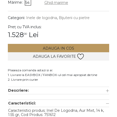
Mărime:
54
Ghid marime
DIAMANTE
Vezi toate
Categorii:
Inele de logodna
,
Bijuterii cu pietre
Inele
Preț cu TVA inclus:
Cercei
1.528
Lei
00
Bratari
ADAUGA IN COS
Coliere
ADAUGA LA FAVORITE
Lanturi
Pandantive
Plaseaza comanda astazi si ai:
Accesorii
1. Livrare la EASYBOX / FANBOX-ul cel mai apropiat de tine
2. Livrare prin curier
TIP METAL
Descriere:
Aur galben
Caracteristici:
Aur alb
Caracteristici produs: Inel De Logodna, Aur Mixt, 14 k,
Aur roz
1.55 gr, Cod Produs: 751612