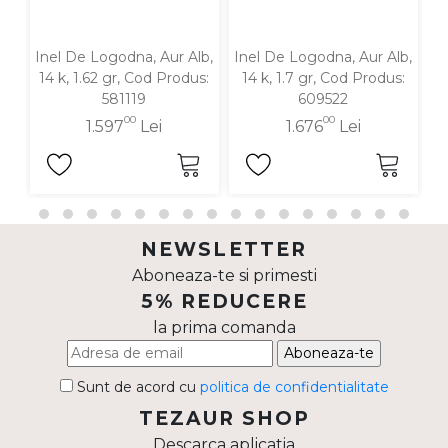
Inel De Logodna, Aur Alb,
Inel De Logodna, Aur Alb,
In
14 k, 1.62 gr, Cod Produs:
14 k, 1.7 gr, Cod Produs:
1
581119
609522
00
00
1.597
Lei
1.676
Lei
NEWSLETTER
Aboneaza-te si primesti
5% REDUCERE
la prima comanda
Aboneaza-te
Sunt de acord cu
politica de confidentialitate
TEZAUR SHOP
Descarca aplicatia