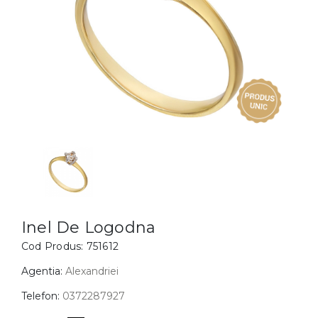
Inele
PIAT
Bratari
Cu 
Coliere
Dia
Lanturi
Pandantive
Accesorii
BIJUTERII COPII
Vezi toate
Inele
Cercei
Inel De Logodna
Cod Produs:
751612
Bratari
Coliere
Agentia:
Alexandriei
Lanturi
Telefon:
0372287927
Pandantive