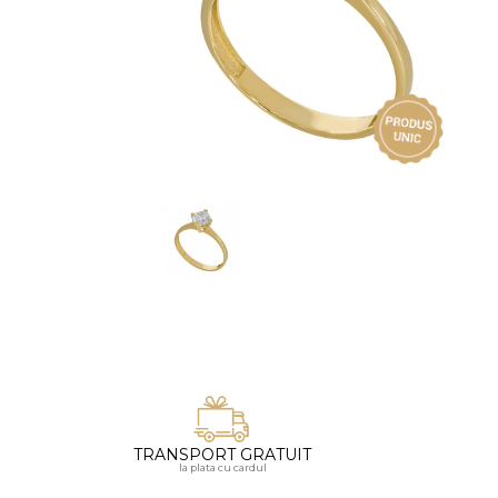
Vezi toate bijuteriile pentru femei
Inele
PIAT
Bratari
Cu 
Coliere
Dia
Lanturi
Pandantive
Accesorii
BIJUTERII COPII
Vezi toate
Inele
Cercei
Bratari
Coliere
TRANSPORT GRATUIT
Lanturi
la plata cu cardul
Pandantive