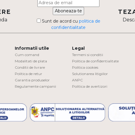
Aboneaza-te
ERE
TEZ
nda
Desca
Sunt de acord cu
politica de
confidentialitate
Informatii utile
Legal
Cum comand
Termeni si conditii
Modalitati de plata
Politica de confidentialitate
Conditii de livrare
Politica cookies
Politica de retur
Solutionarea litigiilor
Garantia produselor
ANPC
Regulamente campanii
Politica de avertizori