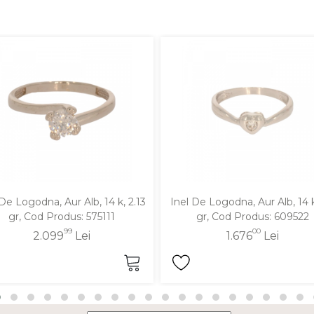
 De Logodna, Aur Alb, 14 k, 2.13
Inel De Logodna, Aur Alb, 14 k
gr, Cod Produs: 575111
gr, Cod Produs: 609522
99
00
2.099
Lei
1.676
Lei