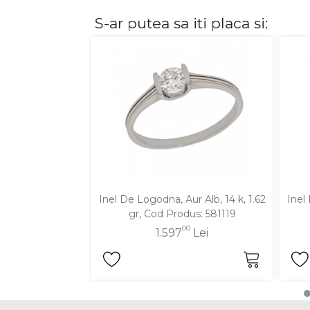
S-ar putea sa iti placa si:
DIAMANTE
Vezi toate
Inele
Cercei
Bratari
Coliere
Lanturi
Pandantive
Accesorii
Inel De Logodna, Aur Alb, 14 k, 1.62
Inel
gr, Cod Produs: 581119
TIP METAL
00
1.597
Lei
Aur galben
Aur alb
Aur roz