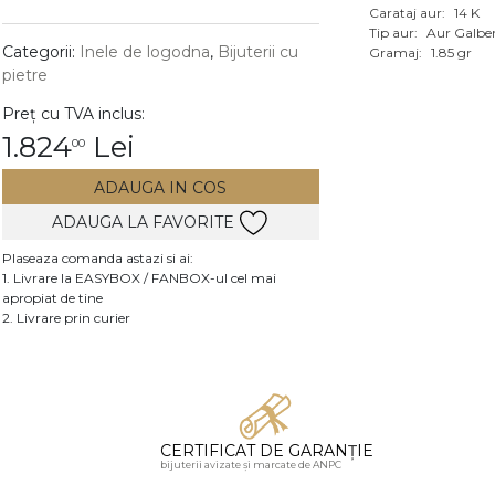
Carataj aur:
14 K
Vezi toate bijuteriile c
Tip aur:
Aur Galbe
RA
Categorii:
Inele de logodna
,
Bijuterii cu
Gramaj:
1.85 gr
pietre
pietre
Preț cu TVA inclus:
mante
1.824
Lei
00
ADAUGA IN COS
ADAUGA LA FAVORITE
Plaseaza comanda astazi si ai:
1. Livrare la EASYBOX / FANBOX-ul cel mai
apropiat de tine
2. Livrare prin curier
CERTIFICAT DE GARANȚIE
bijuterii avizate și marcate de ANPC