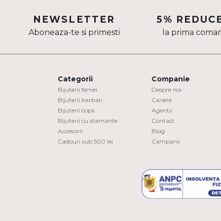
Aur mixt
NEWSLETTER
5% REDUC
Aboneaza-te si primesti
la prima coma
CARATAJ
14K
18K
Categorii
Companie
22K
Bijuterii femei
Despre noi
Bijuterii barbati
Cariere
Bijuterii copii
Agentii
PIATRA
Bijuterii cu diamante
Contact
Accesorii
Blog
Fara pietre
Cadouri sub 500 lei
Campanii
Cu pietre
Diamante