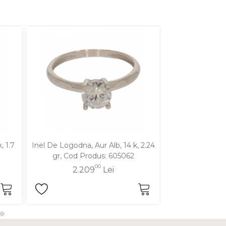
, 1.7
Inel De Logodna, Aur Alb, 14 k, 2.24
Inel De Logodna,
gr, Cod Produs: 605062
gr, Cod P
00
2.209
Lei
1.3