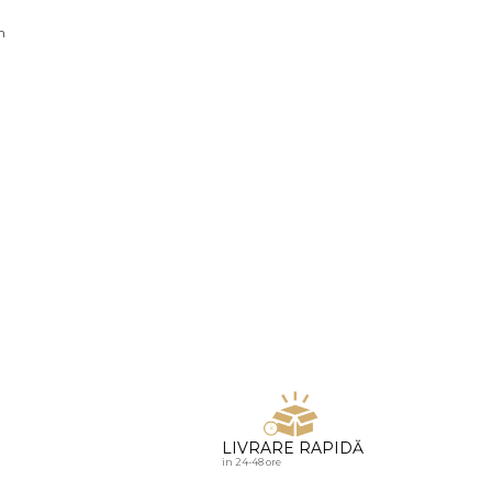
u diamante
n
LIVRARE RAPIDĂ
in 24-48 ore