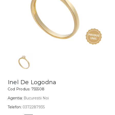
Inele
PIAT
Bratari
Cu 
Coliere
Dia
Lanturi
Pandantive
Accesorii
BIJUTERII COPII
Vezi toate
Inele
Cercei
Inel De Logodna
Cod Produs:
755508
Bratari
Coliere
Agentia:
Bucurestii Noi
Lanturi
Telefon:
0372287935
Pandantive