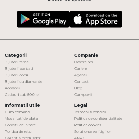
Categorii
Companie
Bijuterii femei
Despre noi
Bijuterii barbati
Cariere
Bijuterii copii
Agentii
Bijuterii cu diamante
Contact
Accesorii
Blog
Cadouri sub 500 lei
Campanii
Informatii utile
Legal
Cum comand
Termeni si conditii
Modalitati de plata
Politica de confidentialitate
Conditii de livrare
Politica cookies
Politica de retur
Solutionarea litigiilor
Garantia produselor
ANPC