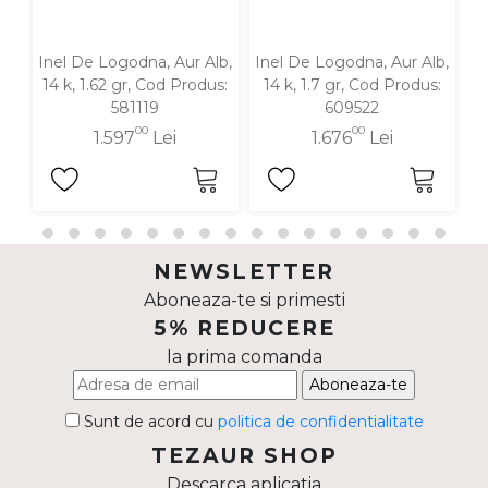
Inel De Logodna, Aur Alb,
Inel De Logodna, Aur Alb,
In
14 k, 1.62 gr, Cod Produs:
14 k, 1.7 gr, Cod Produs:
1
581119
609522
00
00
1.597
Lei
1.676
Lei
NEWSLETTER
Aboneaza-te si primesti
5% REDUCERE
la prima comanda
Aboneaza-te
Sunt de acord cu
politica de confidentialitate
TEZAUR SHOP
Descarca aplicatia