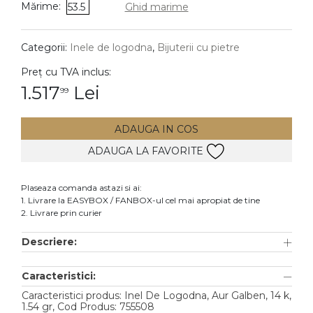
Mărime:
53.5
Ghid marime
DIAMANTE
Vezi toate
Categorii:
Inele de logodna
,
Bijuterii cu pietre
Inele
Preț cu TVA inclus:
Cercei
1.517
Lei
99
Bratari
ADAUGA IN COS
Coliere
ADAUGA LA FAVORITE
Lanturi
Pandantive
Plaseaza comanda astazi si ai:
Accesorii
1. Livrare la EASYBOX / FANBOX-ul cel mai apropiat de tine
2. Livrare prin curier
TIP METAL
Descriere:
Aur galben
Caracteristici:
Aur alb
Caracteristici produs: Inel De Logodna, Aur Galben, 14 k,
Aur roz
1.54 gr, Cod Produs: 755508