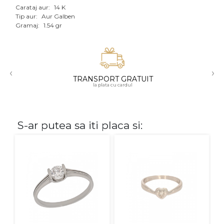
Carataj aur:
14 K
Aur mixt
Tip aur:
Aur Galben
Gramaj:
1.54 gr
CARATAJ
14K
‹
›
18K
TRANSPORT GRATUIT
la plata cu cardul
22K
PIATRA
S-ar putea sa iti placa si:
Fara pietre
Cu pietre
Diamante