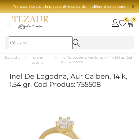
X
Transport gratuit la plata online cu cardul, indiferent de valoare.
BIJUTERII
0
0
Vezi toate bijuteriile
Vezi 
BIJUTERII FEMEI
Vezi toate
TIP 
Tezaurshop.ro
Inele de
Inel De Logodna, Aur Galben, 14 k, 1.54 gr, Cod
Inele
Aur
Produs: 755508
logodna
Cercei
Aur
Inel De Logodna, Aur Galben, 14 k,
Bratari
Aur
1.54 gr, Cod Produs: 755508
Coliere
Aur
Lanturi
CAR
Pandantive
14K
Accesorii
18K
BIJUTERII BARBATI
Vezi toate
22K