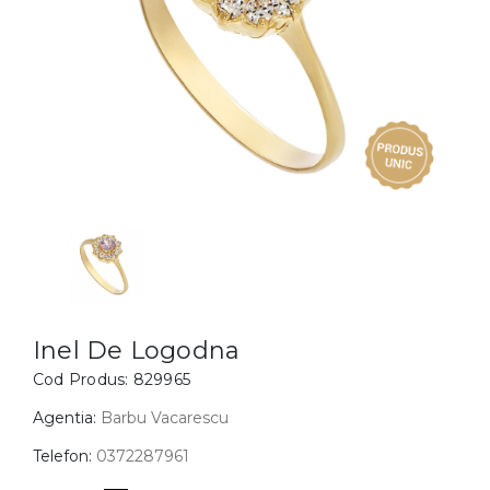
Inele
PIAT
Bratari
Cu 
Coliere
Dia
Lanturi
Pandantive
Accesorii
BIJUTERII COPII
Vezi toate
Inele
Cercei
Inel De Logodna
Cod Produs:
829965
Bratari
Coliere
Agentia:
Barbu Vacarescu
Lanturi
Telefon:
0372287961
Pandantive