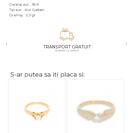
Carataj aur:
18 K
Aur mixt
Tip aur:
Aur Galben
Gramaj:
2.3 gr
CARATAJ
14K
‹
›
18K
TRANSPORT GRATUIT
la plata cu cardul
22K
PIATRA
S-ar putea sa iti placa si:
Fara pietre
Cu pietre
Diamante