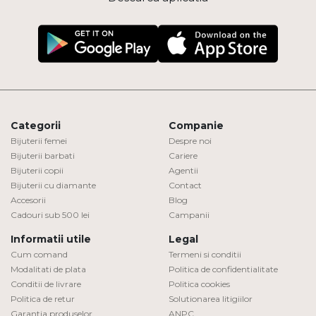
Categorii
Companie
Bijuterii femei
Despre noi
Bijuterii barbati
Cariere
Bijuterii copii
Agentii
Bijuterii cu diamante
Contact
Accesorii
Blog
Cadouri sub 500 lei
Campanii
Informatii utile
Legal
Cum comand
Termeni si conditii
Modalitati de plata
Politica de confidentialitate
Conditii de livrare
Politica cookies
Politica de retur
Solutionarea litigiilor
Garantia produselor
ANPC