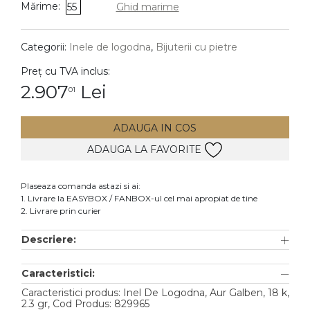
Mărime:
55
Ghid marime
DIAMANTE
Vezi toate
Categorii:
Inele de logodna
,
Bijuterii cu pietre
Inele
Preț cu TVA inclus:
Cercei
2.907
Lei
01
Bratari
ADAUGA IN COS
Coliere
ADAUGA LA FAVORITE
Lanturi
Pandantive
Plaseaza comanda astazi si ai:
Accesorii
1. Livrare la EASYBOX / FANBOX-ul cel mai apropiat de tine
2. Livrare prin curier
TIP METAL
Descriere:
Aur galben
Caracteristici:
Aur alb
Caracteristici produs: Inel De Logodna, Aur Galben, 18 k,
Aur roz
2.3 gr, Cod Produs: 829965