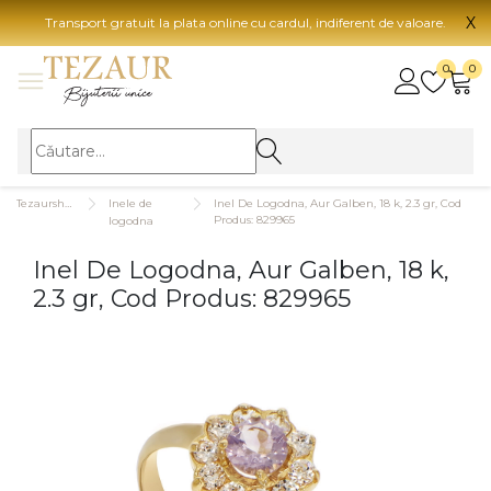
X
Transport gratuit la plata online cu cardul, indiferent de valoare.
BIJUTERII
0
0
Vezi toate bijuteriile
Vezi 
BIJUTERII FEMEI
Vezi toate
TIP 
Tezaurshop.ro
Inele de
Inel De Logodna, Aur Galben, 18 k, 2.3 gr, Cod
Inele
Aur
Produs: 829965
logodna
Cercei
Aur
Inel De Logodna, Aur Galben, 18 k,
Bratari
Aur
2.3 gr, Cod Produs: 829965
Coliere
Aur
Lanturi
CAR
Pandantive
14K
Accesorii
18K
BIJUTERII BARBATI
Vezi toate
22K