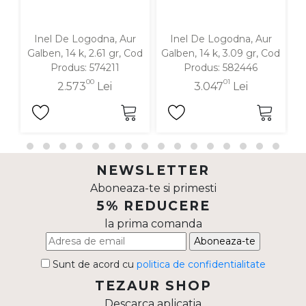
Inel De Logodna, Aur
Inel De Logodna, Aur
Galben, 14 k, 2.61 gr, Cod
Galben, 14 k, 3.09 gr, Cod
G
Produs: 574211
Produs: 582446
00
01
2.573
Lei
3.047
Lei
NEWSLETTER
Aboneaza-te si primesti
5% REDUCERE
la prima comanda
Aboneaza-te
Sunt de acord cu
politica de confidentialitate
TEZAUR SHOP
Descarca aplicatia