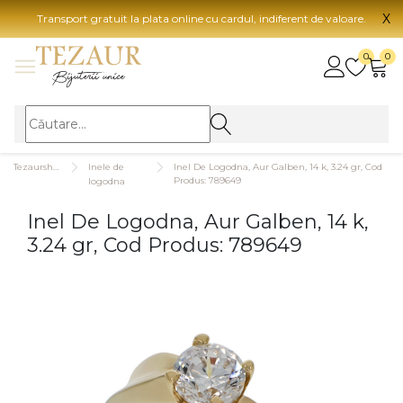
X
Transport gratuit la plata online cu cardul, indiferent de valoare.
BIJUTERII
0
0
Vezi toate bijuteriile
Vezi 
BIJUTERII FEMEI
Vezi toate
TIP 
Tezaurshop.ro
Inele de
Inel De Logodna, Aur Galben, 14 k, 3.24 gr, Cod
Inele
Aur
Produs: 789649
logodna
Cercei
Aur
Inel De Logodna, Aur Galben, 14 k,
Bratari
Aur
3.24 gr, Cod Produs: 789649
Coliere
Aur
Lanturi
CAR
Pandantive
14K
Accesorii
18K
BIJUTERII BARBATI
Vezi toate
22K