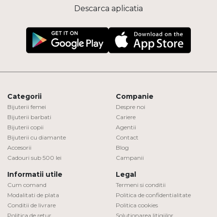
Descarca aplicatia
Categorii
Companie
Bijuterii femei
Despre noi
Bijuterii barbati
Cariere
Bijuterii copii
Agentii
Bijuterii cu diamante
Contact
Accesorii
Blog
Cadouri sub 500 lei
Campanii
Informatii utile
Legal
Cum comand
Termeni si conditii
Modalitati de plata
Politica de confidentialitate
Conditii de livrare
Politica cookies
Politica de retur
Solutionarea litigiilor