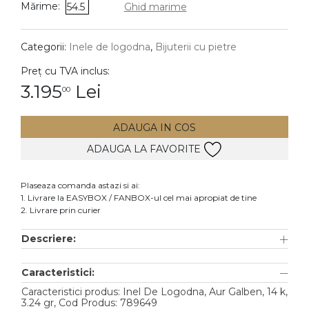
Mărime:
54.5
Ghid marime
DIAMANTE
Vezi toate
Categorii:
Inele de logodna
,
Bijuterii cu pietre
Inele
Preț cu TVA inclus:
Cercei
3.195
Lei
00
Bratari
ADAUGA IN COS
Coliere
ADAUGA LA FAVORITE
Lanturi
Pandantive
Plaseaza comanda astazi si ai:
Accesorii
1. Livrare la EASYBOX / FANBOX-ul cel mai apropiat de tine
2. Livrare prin curier
TIP METAL
Descriere:
Aur galben
Caracteristici:
Aur alb
Caracteristici produs: Inel De Logodna, Aur Galben, 14 k,
Aur roz
3.24 gr, Cod Produs: 789649