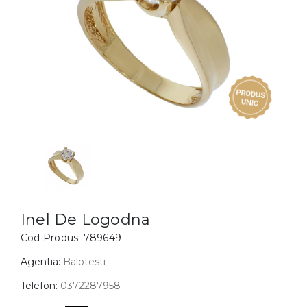
Inele
PIAT
Bratari
Cu 
Coliere
Dia
Lanturi
Pandantive
Accesorii
BIJUTERII COPII
Vezi toate
Inele
Cercei
Inel De Logodna
Cod Produs:
789649
Bratari
Coliere
Agentia:
Balotesti
Lanturi
Telefon:
0372287958
Pandantive