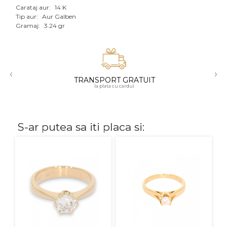
Carataj aur:
14 K
Aur mixt
Tip aur:
Aur Galben
Gramaj:
3.24 gr
CARATAJ
14K
‹
›
18K
TRANSPORT GRATUIT
la plata cu cardul
22K
PIATRA
S-ar putea sa iti placa si:
Fara pietre
Cu pietre
Diamante