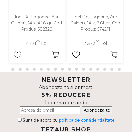
Inel De Logodna, Aur
Inel De Logodna, Aur
Galben, 14 k, 4.18 gr, Cod
Galben, 14 k, 2.61 gr, Cod
G
Produs: 582329
Produs: 574211
00
00
4.121
Lei
2.573
Lei
NEWSLETTER
Aboneaza-te si primesti
5% REDUCERE
la prima comanda
Aboneaza-te
Sunt de acord cu
politica de confidentialitate
TEZAUR SHOP