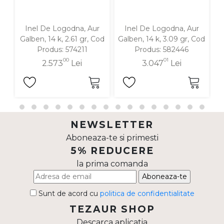
Inel De Logodna, Aur
Inel De Logodna, Aur
Galben, 14 k, 2.61 gr, Cod
Galben, 14 k, 3.09 gr, Cod
G
Produs: 574211
Produs: 582446
00
01
2.573
Lei
3.047
Lei
NEWSLETTER
Aboneaza-te si primesti
5% REDUCERE
la prima comanda
Aboneaza-te
Sunt de acord cu
politica de confidentialitate
TEZAUR SHOP
Descarca aplicatia