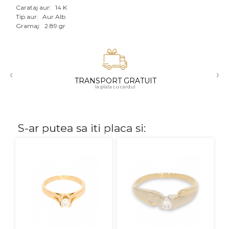
Carataj aur:
14 K
Aur mixt
Tip aur:
Aur Alb
Gramaj:
2.89 gr
CARATAJ
14K
‹
›
18K
TRANSPORT GRATUIT
la plata cu cardul
22K
PIATRA
S-ar putea sa iti placa si:
Fara pietre
Cu pietre
Diamante