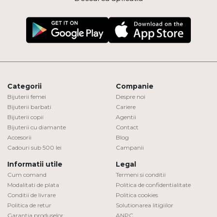
Categorii
Companie
Bijuterii femei
Despre noi
Bijuterii barbati
Cariere
Bijuterii copii
Agentii
Bijuterii cu diamante
Contact
Accesorii
Blog
Cadouri sub 500 lei
Campanii
Informatii utile
Legal
Cum comand
Termeni si conditii
Modalitati de plata
Politica de confidentialitate
Conditii de livrare
Politica cookies
Politica de retur
Solutionarea litigiilor
Garantia produselor
ANPC