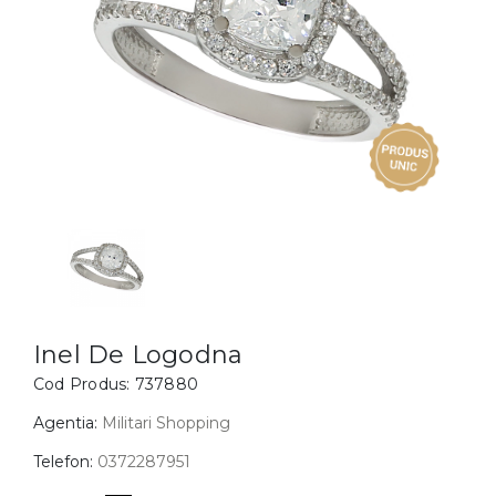
Inele
PIAT
Bratari
Cu 
Coliere
Dia
Lanturi
Pandantive
Accesorii
BIJUTERII COPII
Vezi toate
Inele
Cercei
Inel De Logodna
Cod Produs:
737880
Bratari
Coliere
Agentia:
Militari Shopping
Lanturi
Telefon:
0372287951
Pandantive