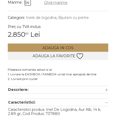
Mărime:
54
Ghid marime
DIAMANTE
Vezi toate
Categorii:
Inele de logodna
,
Bijuterii cu pietre
Inele
Preț cu TVA inclus:
Cercei
2.850
Lei
00
Bratari
ADAUGA IN COS
Coliere
ADAUGA LA FAVORITE
Lanturi
Pandantive
Plaseaza comanda astazi si ai:
Accesorii
1. Livrare la EASYBOX / FANBOX-ul cel mai apropiat de tine
2. Livrare prin curier
TIP METAL
Descriere:
Aur galben
Caracteristici:
Aur alb
Caracteristici produs: Inel De Logodna, Aur Alb, 14 k,
Aur roz
2.89 gr, Cod Produs: 737880