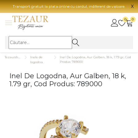
X
Transport gratuit la plata online cu cardul, indiferent de valoare.
BIJUTERII
0
0
Vezi toate bijuteriile
Vezi 
BIJUTERII FEMEI
Vezi toate
TIP 
Tezaurshop.ro
Inele de
Inel De Logodna, Aur Galben, 18 k, 1.79 gr, Cod
Inele
Aur
Produs: 789000
logodna
Cercei
Aur
Inel De Logodna, Aur Galben, 18 k,
Bratari
Aur
1.79 gr, Cod Produs: 789000
Coliere
Aur
Lanturi
CAR
Pandantive
14K
Accesorii
18K
BIJUTERII BARBATI
Vezi toate
22K