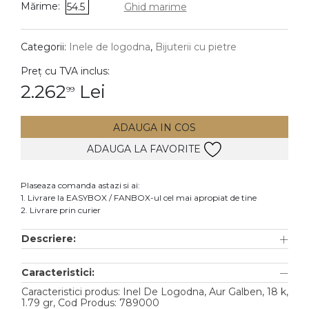
Mărime:
54.5
Ghid marime
DIAMANTE
Vezi toate
Categorii:
Inele de logodna
,
Bijuterii cu pietre
Inele
Preț cu TVA inclus:
Cercei
2.262
Lei
99
Bratari
ADAUGA IN COS
Coliere
ADAUGA LA FAVORITE
Lanturi
Pandantive
Plaseaza comanda astazi si ai:
Accesorii
1. Livrare la EASYBOX / FANBOX-ul cel mai apropiat de tine
2. Livrare prin curier
TIP METAL
Descriere:
Aur galben
Caracteristici:
Aur alb
Caracteristici produs: Inel De Logodna, Aur Galben, 18 k,
Aur roz
1.79 gr, Cod Produs: 789000