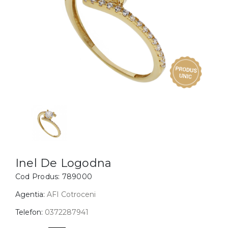
Inele
PIAT
Bratari
Cu 
Coliere
Dia
Lanturi
Pandantive
Accesorii
BIJUTERII COPII
Vezi toate
Inele
Cercei
Inel De Logodna
Cod Produs:
789000
Bratari
Coliere
Agentia:
AFI Cotroceni
Lanturi
Telefon:
0372287941
Pandantive