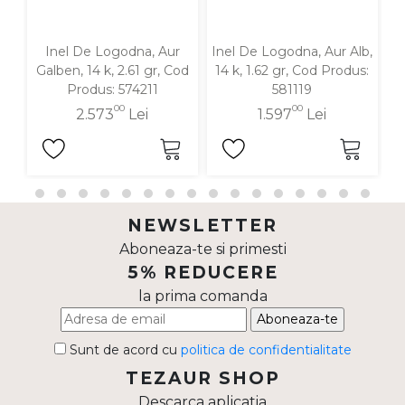
Inel De Logodna, Aur
Inel De Logodna, Aur Alb,
Galben, 14 k, 2.61 gr, Cod
14 k, 1.62 gr, Cod Produs:
G
Produs: 574211
581119
00
00
2.573
Lei
1.597
Lei
NEWSLETTER
Aboneaza-te si primesti
5% REDUCERE
la prima comanda
Aboneaza-te
Sunt de acord cu
politica de confidentialitate
TEZAUR SHOP
Descarca aplicatia