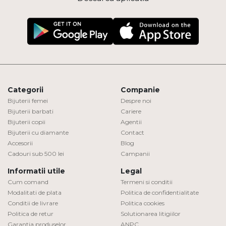
Categorii
Companie
Bijuterii femei
Despre noi
Bijuterii barbati
Cariere
Bijuterii copii
Agentii
Bijuterii cu diamante
Contact
Accesorii
Blog
Cadouri sub 500 lei
Campanii
Informatii utile
Legal
Cum comand
Termeni si conditii
Modalitati de plata
Politica de confidentialitate
Conditii de livrare
Politica cookies
Politica de retur
Solutionarea litigiilor
Garantia produselor
ANPC