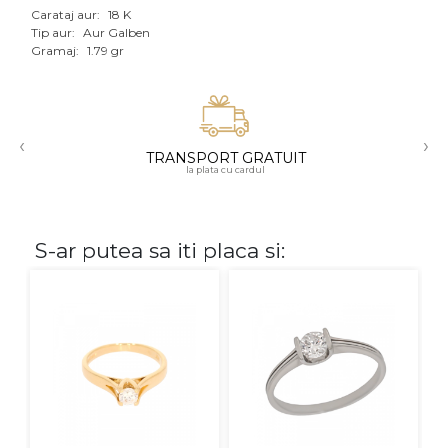
Carataj aur:
18 K
Aur mixt
Tip aur:
Aur Galben
Gramaj:
1.79 gr
CARATAJ
14K
‹
›
18K
TRANSPORT GRATUIT
la plata cu cardul
22K
PIATRA
S-ar putea sa iti placa si:
Fara pietre
Cu pietre
Diamante