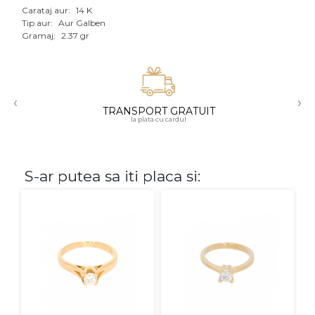
Carataj aur:
14 K
Aur mixt
Tip aur:
Aur Galben
Gramaj:
2.37 gr
CARATAJ
14K
‹
›
18K
TRANSPORT GRATUIT
la plata cu cardul
22K
PIATRA
S-ar putea sa iti placa si:
Fara pietre
Cu pietre
Diamante