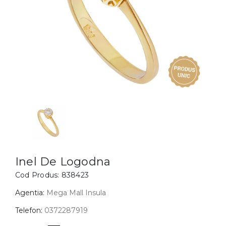
Inele
PIAT
Bratari
Cu 
Coliere
Dia
Lanturi
Pandantive
Accesorii
BIJUTERII COPII
Vezi toate
Inele
Cercei
Inel De Logodna
Cod Produs:
838423
Bratari
Coliere
Agentia:
Mega Mall Insula
Lanturi
Telefon:
0372287919
Pandantive