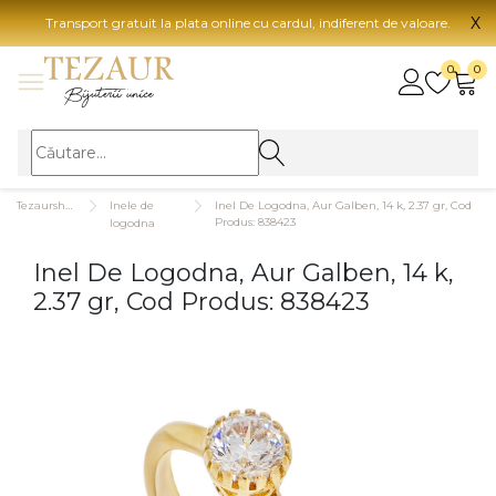
X
Transport gratuit la plata online cu cardul, indiferent de valoare.
BIJUTERII
0
0
Vezi toate bijuteriile
Vezi 
BIJUTERII FEMEI
Vezi toate
TIP 
Tezaurshop.ro
Inele de
Inel De Logodna, Aur Galben, 14 k, 2.37 gr, Cod
Inele
Aur
Produs: 838423
logodna
Cercei
Aur
Inel De Logodna, Aur Galben, 14 k,
Bratari
Aur
2.37 gr, Cod Produs: 838423
Coliere
Aur
Lanturi
CAR
Pandantive
14K
Accesorii
18K
BIJUTERII BARBATI
Vezi toate
22K