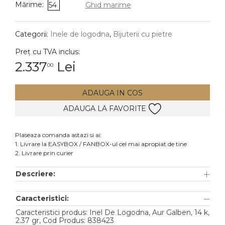
Mărime:
54
Ghid marime
DIAMANTE
Vezi toate
Categorii:
Inele de logodna
,
Bijuterii cu pietre
Inele
Preț cu TVA inclus:
Cercei
2.337
Lei
00
Bratari
ADAUGA IN COS
Coliere
ADAUGA LA FAVORITE
Lanturi
Pandantive
Plaseaza comanda astazi si ai:
Accesorii
1. Livrare la EASYBOX / FANBOX-ul cel mai apropiat de tine
2. Livrare prin curier
TIP METAL
Descriere:
Aur galben
Caracteristici:
Aur alb
Caracteristici produs: Inel De Logodna, Aur Galben, 14 k,
Aur roz
2.37 gr, Cod Produs: 838423