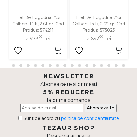
Inel De Logodna, Aur
Inel De Logodna, Aur
In
Galben, 14 k, 2.61 gr, Cod
Galben, 14 k, 2.69 gr, Cod
1
Produs: 574211
Produs: 575023
00
00
2.573
Lei
2.652
Lei
NEWSLETTER
Aboneaza-te si primesti
5% REDUCERE
la prima comanda
Aboneaza-te
Sunt de acord cu
politica de confidentialitate
TEZAUR SHOP
Descarca aplicatia