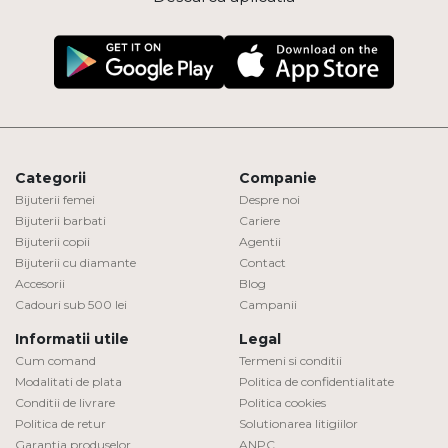
Categorii
Companie
Bijuterii femei
Despre noi
Bijuterii barbati
Cariere
Bijuterii copii
Agentii
Bijuterii cu diamante
Contact
Accesorii
Blog
Cadouri sub 500 lei
Campanii
Informatii utile
Legal
Cum comand
Termeni si conditii
Modalitati de plata
Politica de confidentialitate
Conditii de livrare
Politica cookies
Politica de retur
Solutionarea litigiilor
Garantia produselor
ANPC