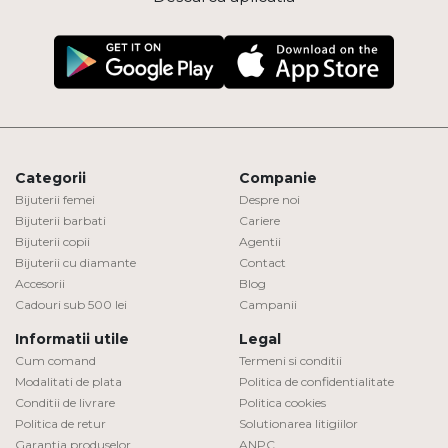
Categorii
Companie
Bijuterii femei
Despre noi
Bijuterii barbati
Cariere
Bijuterii copii
Agentii
Bijuterii cu diamante
Contact
Accesorii
Blog
Cadouri sub 500 lei
Campanii
Informatii utile
Legal
Cum comand
Termeni si conditii
Modalitati de plata
Politica de confidentialitate
Conditii de livrare
Politica cookies
Politica de retur
Solutionarea litigiilor
Garantia produselor
ANPC