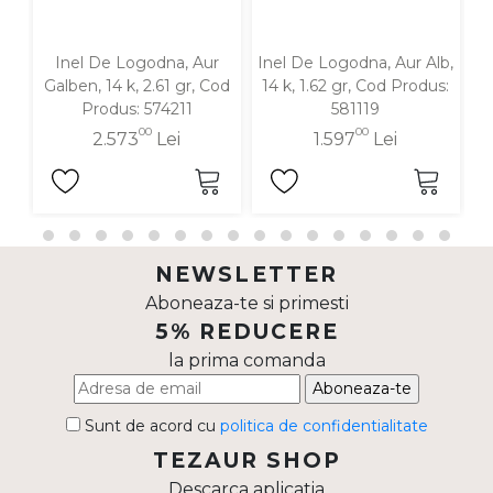
Inel De Logodna, Aur
Inel De Logodna, Aur Alb,
Galben, 14 k, 2.61 gr, Cod
14 k, 1.62 gr, Cod Produs:
G
Produs: 574211
581119
00
00
2.573
Lei
1.597
Lei
NEWSLETTER
Aboneaza-te si primesti
5% REDUCERE
la prima comanda
Aboneaza-te
Sunt de acord cu
politica de confidentialitate
TEZAUR SHOP
Descarca aplicatia