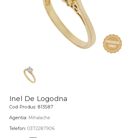
Inele
PIAT
Bratari
Cu 
Coliere
Dia
Lanturi
Pandantive
Accesorii
BIJUTERII COPII
Vezi toate
Inele
Cercei
Inel De Logodna
Cod Produs:
813587
Bratari
Coliere
Agentia:
Mihalache
Lanturi
Telefon:
0372287906
Pandantive