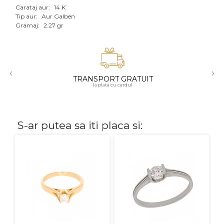
Carataj aur:
14 K
Aur mixt
Tip aur:
Aur Galben
Gramaj:
2.27 gr
CARATAJ
14K
‹
›
18K
TRANSPORT GRATUIT
la plata cu cardul
22K
PIATRA
S-ar putea sa iti placa si:
Fara pietre
Cu pietre
Diamante