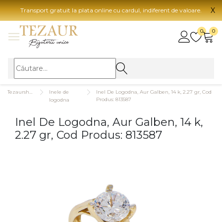
X
Transport gratuit la plata online cu cardul, indiferent de valoare.
BIJUTERII
0
0
Vezi toate bijuteriile
Vezi 
BIJUTERII FEMEI
Vezi toate
TIP 
Tezaurshop.ro
Inele de
Inel De Logodna, Aur Galben, 14 k, 2.27 gr, Cod
Inele
Aur
Produs: 813587
logodna
Cercei
Aur
Inel De Logodna, Aur Galben, 14 k,
Bratari
Aur
2.27 gr, Cod Produs: 813587
Coliere
Aur
Lanturi
CAR
Pandantive
14K
Accesorii
18K
BIJUTERII BARBATI
Vezi toate
22K