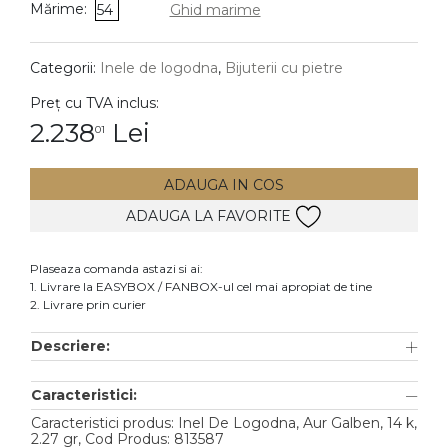
Mărime:
54
Ghid marime
DIAMANTE
Vezi toate
Categorii:
Inele de logodna
,
Bijuterii cu pietre
Inele
Preț cu TVA inclus:
Cercei
2.238
Lei
01
Bratari
ADAUGA IN COS
Coliere
ADAUGA LA FAVORITE
Lanturi
Pandantive
Plaseaza comanda astazi si ai:
Accesorii
1. Livrare la EASYBOX / FANBOX-ul cel mai apropiat de tine
2. Livrare prin curier
TIP METAL
Descriere:
Aur galben
Caracteristici:
Aur alb
Caracteristici produs: Inel De Logodna, Aur Galben, 14 k,
Aur roz
2.27 gr, Cod Produs: 813587