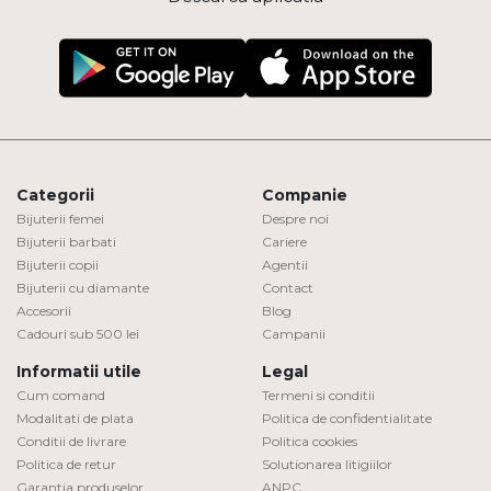
Categorii
Companie
Bijuterii femei
Despre noi
Bijuterii barbati
Cariere
Bijuterii copii
Agentii
Bijuterii cu diamante
Contact
Accesorii
Blog
Cadouri sub 500 lei
Campanii
Informatii utile
Legal
Cum comand
Termeni si conditii
Modalitati de plata
Politica de confidentialitate
Conditii de livrare
Politica cookies
Politica de retur
Solutionarea litigiilor
Garantia produselor
ANPC