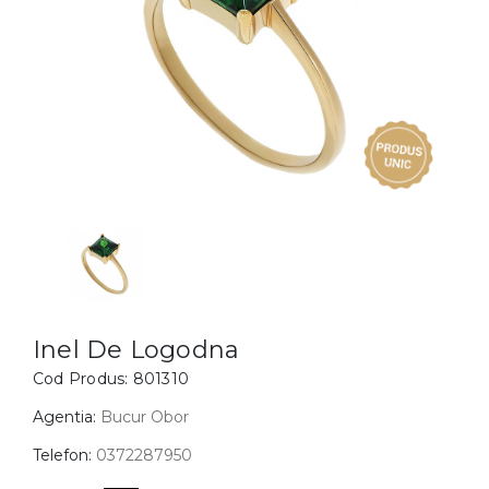
Inele
PIAT
Bratari
Cu 
Coliere
Dia
Lanturi
Pandantive
Accesorii
BIJUTERII COPII
Vezi toate
Inele
Cercei
Inel De Logodna
Cod Produs:
801310
Bratari
Coliere
Agentia:
Bucur Obor
Lanturi
Telefon:
0372287950
Pandantive