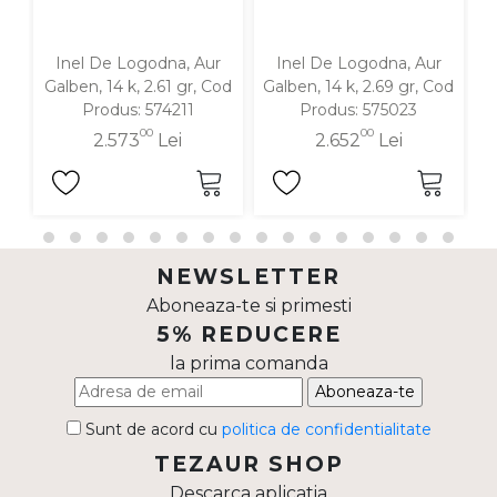
Inel De Logodna, Aur
Inel De Logodna, Aur
In
Galben, 14 k, 2.61 gr, Cod
Galben, 14 k, 2.69 gr, Cod
1
Produs: 574211
Produs: 575023
00
00
2.573
Lei
2.652
Lei
NEWSLETTER
Aboneaza-te si primesti
5% REDUCERE
la prima comanda
Aboneaza-te
Sunt de acord cu
politica de confidentialitate
TEZAUR SHOP
Descarca aplicatia