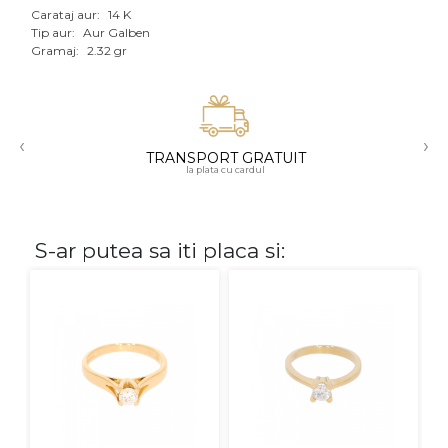
Carataj aur:
14 K
Aur mixt
Tip aur:
Aur Galben
Gramaj:
2.32 gr
CARATAJ
14K
‹
›
18K
TRANSPORT GRATUIT
la plata cu cardul
22K
PIATRA
S-ar putea sa iti placa si:
Fara pietre
Cu pietre
Diamante