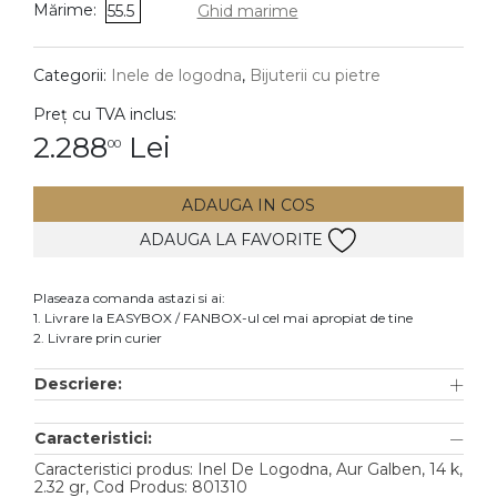
Mărime:
55.5
Ghid marime
DIAMANTE
Vezi toate
Categorii:
Inele de logodna
,
Bijuterii cu pietre
Inele
Preț cu TVA inclus:
Cercei
2.288
Lei
00
Bratari
ADAUGA IN COS
Coliere
ADAUGA LA FAVORITE
Lanturi
Pandantive
Plaseaza comanda astazi si ai:
Accesorii
1. Livrare la EASYBOX / FANBOX-ul cel mai apropiat de tine
2. Livrare prin curier
TIP METAL
Descriere:
Aur galben
Caracteristici:
Aur alb
Caracteristici produs: Inel De Logodna, Aur Galben, 14 k,
Aur roz
2.32 gr, Cod Produs: 801310