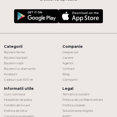
Categorii
Companie
Bijuterii femei
Despre noi
Bijuterii barbati
Cariere
Bijuterii copii
Agentii
Bijuterii cu diamante
Contact
Accesorii
Blog
Cadouri sub 500 lei
Campanii
Informatii utile
Legal
Cum comand
Termeni si conditii
Modalitati de plata
Politica de confidentialitate
Conditii de livrare
Politica cookies
Politica de retur
Solutionarea litigiilor
Garantia produselor
ANPC