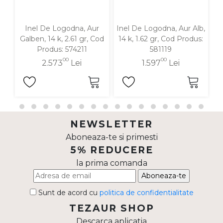
Inel De Logodna, Aur
Inel De Logodna, Aur Alb,
Galben, 14 k, 2.61 gr, Cod
14 k, 1.62 gr, Cod Produs:
G
Produs: 574211
581119
00
00
2.573
Lei
1.597
Lei
NEWSLETTER
Aboneaza-te si primesti
5% REDUCERE
la prima comanda
Aboneaza-te
Sunt de acord cu
politica de confidentialitate
TEZAUR SHOP
Descarca aplicatia