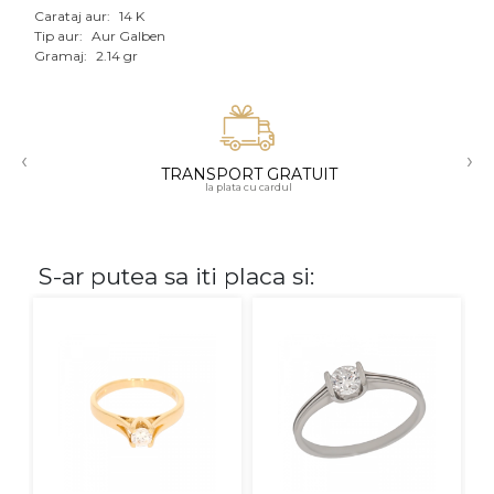
Carataj aur:
14 K
Aur mixt
Tip aur:
Aur Galben
Gramaj:
2.14 gr
CARATAJ
14K
‹
›
18K
TRANSPORT GRATUIT
la plata cu cardul
22K
PIATRA
S-ar putea sa iti placa si:
Fara pietre
Cu pietre
Diamante