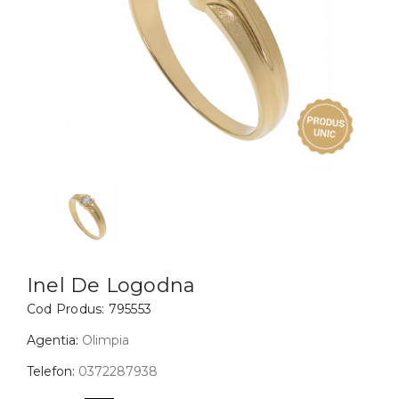
Inele
PIAT
Bratari
Cu 
Coliere
Dia
Lanturi
Pandantive
Accesorii
BIJUTERII COPII
Vezi toate
Inele
Cercei
Inel De Logodna
Cod Produs:
795553
Bratari
Coliere
Agentia:
Olimpia
Lanturi
Telefon:
0372287938
Pandantive