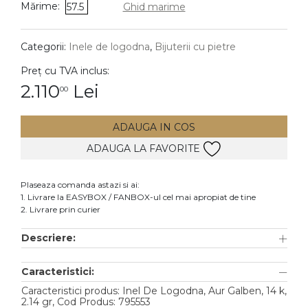
Mărime:
57.5
Ghid marime
DIAMANTE
Vezi toate
Categorii:
Inele de logodna
,
Bijuterii cu pietre
Inele
Preț cu TVA inclus:
Cercei
2.110
Lei
00
Bratari
ADAUGA IN COS
Coliere
ADAUGA LA FAVORITE
Lanturi
Pandantive
Plaseaza comanda astazi si ai:
Accesorii
1. Livrare la EASYBOX / FANBOX-ul cel mai apropiat de tine
2. Livrare prin curier
TIP METAL
Descriere:
Aur galben
Caracteristici:
Aur alb
Caracteristici produs: Inel De Logodna, Aur Galben, 14 k,
Aur roz
2.14 gr, Cod Produs: 795553