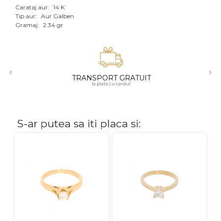
Carataj aur:
14 K
Aur mixt
Tip aur:
Aur Galben
Gramaj:
2.34 gr
CARATAJ
14K
‹
›
18K
TRANSPORT GRATUIT
la plata cu cardul
22K
PIATRA
S-ar putea sa iti placa si:
Fara pietre
Cu pietre
Diamante