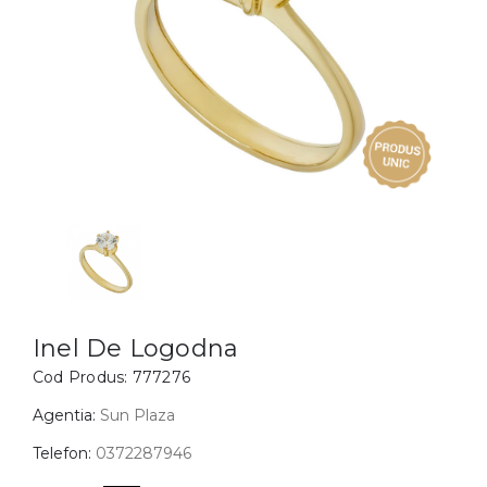
Inele
PIAT
Bratari
Cu 
Coliere
Dia
Lanturi
Pandantive
Accesorii
BIJUTERII COPII
Vezi toate
Inele
Cercei
Inel De Logodna
Cod Produs:
777276
Bratari
Coliere
Agentia:
Sun Plaza
Lanturi
Telefon:
0372287946
Pandantive