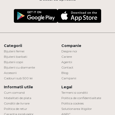
Categorii
Companie
Bijuterii femei
Despre noi
Bijuterii barbati
Cariere
Bijuterii copii
Agentii
Bijuterii cu diamante
Contact
Accesorii
Blog
Cadouri sub 500 lei
Campanii
Informatii utile
Legal
Cum comand
Termeni si conditii
Modalitati de plata
Politica de confidentialitate
Conditii de livrare
Politica cookies
Politica de retur
Solutionarea litigiilor
Garantia produselor
ANPC