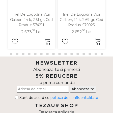
Inel De Logodna, Aur
Inel De Logodna, Aur
In
Galben, 14 k, 2.61 gr, Cod
Galben, 14 k, 2.69 gr, Cod
1
Produs: 574211
Produs: 575023
00
00
2.573
Lei
2.652
Lei
NEWSLETTER
Aboneaza-te si primesti
5% REDUCERE
la prima comanda
Aboneaza-te
Sunt de acord cu
politica de confidentialitate
TEZAUR SHOP
Descarca aplicatia