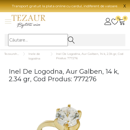
X
Transport gratuit la plata online cu cardul, indiferent de valoare.
BIJUTERII
0
0
Vezi toate bijuteriile
Vezi 
BIJUTERII FEMEI
Vezi toate
TIP 
Tezaurshop.ro
Inele de
Inel De Logodna, Aur Galben, 14 k, 2.34 gr, Cod
Inele
Aur
Produs: 777276
logodna
Cercei
Aur
Inel De Logodna, Aur Galben, 14 k,
Bratari
Aur
2.34 gr, Cod Produs: 777276
Coliere
Aur
Lanturi
CAR
Pandantive
14K
Accesorii
18K
BIJUTERII BARBATI
Vezi toate
22K