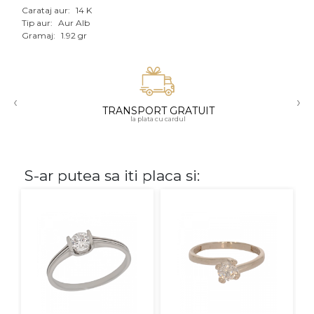
Carataj aur:
14 K
Aur mixt
Tip aur:
Aur Alb
Gramaj:
1.92 gr
CARATAJ
14K
‹
›
18K
TRANSPORT GRATUIT
la plata cu cardul
22K
PIATRA
S-ar putea sa iti placa si:
Fara pietre
Cu pietre
Diamante