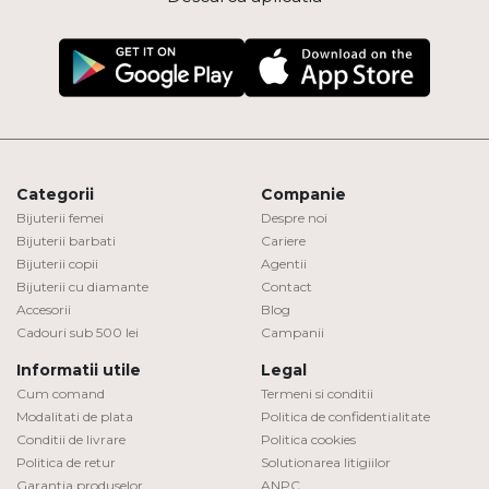
Categorii
Companie
Bijuterii femei
Despre noi
Bijuterii barbati
Cariere
Bijuterii copii
Agentii
Bijuterii cu diamante
Contact
Accesorii
Blog
Cadouri sub 500 lei
Campanii
Informatii utile
Legal
Cum comand
Termeni si conditii
Modalitati de plata
Politica de confidentialitate
Conditii de livrare
Politica cookies
Politica de retur
Solutionarea litigiilor
Garantia produselor
ANPC