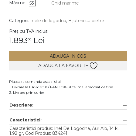
Mărime:
53
Ghid marime
DIAMANTE
Vezi toate
Categorii:
Inele de logodna
,
Bijuterii cu pietre
Inele
Preț cu TVA inclus:
Cercei
1.893
Lei
00
Bratari
ADAUGA IN COS
Coliere
ADAUGA LA FAVORITE
Lanturi
Pandantive
Plaseaza comanda astazi si ai:
Accesorii
1. Livrare la EASYBOX / FANBOX-ul cel mai apropiat de tine
2. Livrare prin curier
TIP METAL
Descriere:
Aur galben
Caracteristici:
Aur alb
Caracteristici produs: Inel De Logodna, Aur Alb, 14 k,
Aur roz
1.92 gr, Cod Produs: 834241