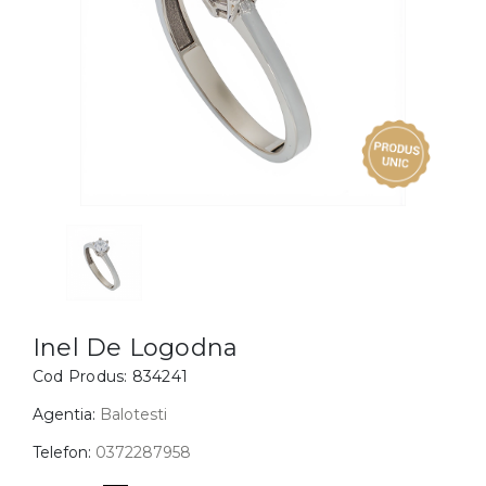
Inele
PIAT
Bratari
Cu 
Coliere
Dia
Lanturi
Pandantive
Accesorii
BIJUTERII COPII
Vezi toate
Inele
Cercei
Inel De Logodna
Cod Produs:
834241
Bratari
Coliere
Agentia:
Balotesti
Lanturi
Telefon:
0372287958
Pandantive