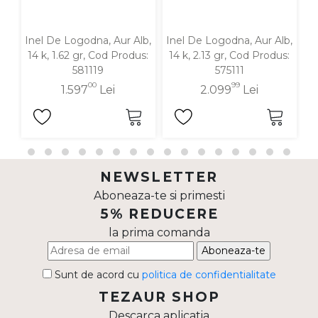
Inel De Logodna, Aur Alb,
Inel De Logodna, Aur Alb,
In
14 k, 1.62 gr, Cod Produs:
14 k, 2.13 gr, Cod Produs:
1
581119
575111
00
99
1.597
Lei
2.099
Lei
NEWSLETTER
Aboneaza-te si primesti
5% REDUCERE
la prima comanda
Aboneaza-te
Sunt de acord cu
politica de confidentialitate
TEZAUR SHOP
Descarca aplicatia