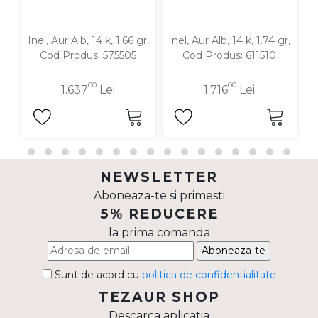
Inel, Aur Alb, 14 k, 1.66 gr,
Inel, Aur Alb, 14 k, 1.74 gr,
In
Cod Produs: 575505
Cod Produs: 611510
00
00
1.637
Lei
1.716
Lei
NEWSLETTER
Aboneaza-te si primesti
5% REDUCERE
la prima comanda
Aboneaza-te
Sunt de acord cu
politica de confidentialitate
TEZAUR SHOP
Descarca aplicatia