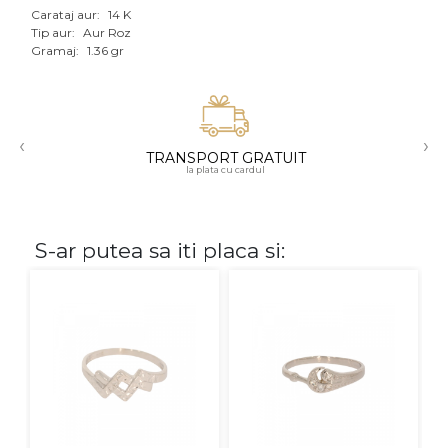
Carataj aur:
14 K
Aur mixt
Tip aur:
Aur Roz
Gramaj:
1.36 gr
CARATAJ
14K
‹
›
18K
TRANSPORT GRATUIT
la plata cu cardul
22K
PIATRA
S-ar putea sa iti placa si:
Fara pietre
Cu pietre
Diamante