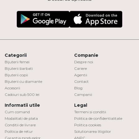
Categorii
Companie
Bijuterii femei
Despre noi
Bijuterii barbati
Cariere
Bijuterii copii
Agentii
Bijuterii cu diamante
Contact
Accesorii
Blog
Cadouri sub 500 lei
Campanii
Informatii utile
Legal
Cum comand
Termeni si conditii
Modalitati de plata
Politica de confidentialitate
Conditii de livrare
Politica cookies
Politica de retur
Solutionarea litigiilor
Garantia produselor
ANPC