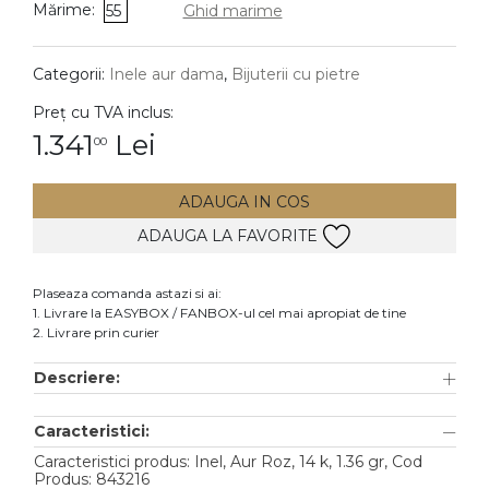
Mărime:
55
Ghid marime
DIAMANTE
Vezi toate
Categorii:
Inele aur dama
,
Bijuterii cu pietre
Inele
Preț cu TVA inclus:
Cercei
1.341
Lei
00
Bratari
ADAUGA IN COS
Coliere
ADAUGA LA FAVORITE
Lanturi
Pandantive
Plaseaza comanda astazi si ai:
Accesorii
1. Livrare la EASYBOX / FANBOX-ul cel mai apropiat de tine
2. Livrare prin curier
TIP METAL
Descriere:
Aur galben
Caracteristici:
Aur alb
Caracteristici produs: Inel, Aur Roz, 14 k, 1.36 gr, Cod
Aur roz
Produs: 843216