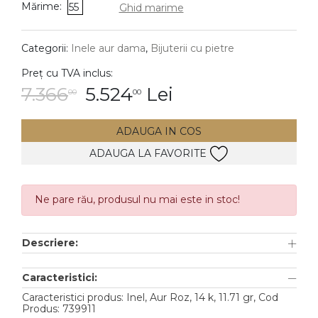
Mărime:
55
Ghid marime
DIAMANTE
Vezi toate
Categorii:
Inele aur dama
,
Bijuterii cu pietre
Inele
Preț cu TVA inclus:
Cercei
7.366
5.524
Lei
00
00
Bratari
ADAUGA IN COS
Coliere
ADAUGA LA FAVORITE
Lanturi
Pandantive
Accesorii
Ne pare rău, produsul nu mai este in stoc!
TIP METAL
Descriere:
Aur galben
Caracteristici:
Aur alb
Caracteristici produs: Inel, Aur Roz, 14 k, 11.71 gr, Cod
Produs: 739911
Aur roz