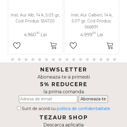
Inel, Aur Alb, 14 k, 5.03 gr,
Inel, Aur Galben, 14 k,
In
Cod Produs: 554720
5.07 gr, Cod Produs:
566891
00
00
4.960
Lei
4.999
Lei
NEWSLETTER
Aboneaza-te si primesti
5% REDUCERE
la prima comanda
Aboneaza-te
Sunt de acord cu
politica de confidentialitate
TEZAUR SHOP
Descarca aplicatia