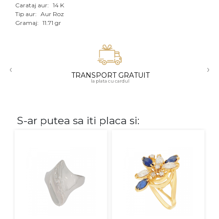
Carataj aur:
14 K
Aur mixt
Tip aur:
Aur Roz
Gramaj:
11.71 gr
CARATAJ
14K
‹
›
18K
TRANSPORT GRATUIT
la plata cu cardul
22K
PIATRA
S-ar putea sa iti placa si:
Fara pietre
Cu pietre
Diamante