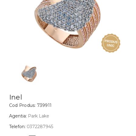
Inele
PIAT
Bratari
Cu 
Coliere
Dia
Lanturi
Pandantive
Accesorii
BIJUTERII COPII
Vezi toate
Inele
Cercei
Inel
Cod Produs:
739911
Bratari
Coliere
Agentia:
Park Lake
Lanturi
Telefon:
0372287945
Pandantive