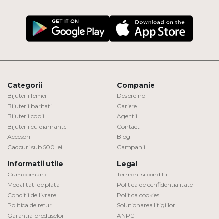
Categorii
Companie
Bijuterii femei
Despre noi
Bijuterii barbati
Cariere
Bijuterii copii
Agentii
Bijuterii cu diamante
Contact
Accesorii
Blog
Cadouri sub 500 lei
Campanii
Informatii utile
Legal
Cum comand
Termeni si conditii
Modalitati de plata
Politica de confidentialitate
Conditii de livrare
Politica cookies
Politica de retur
Solutionarea litigiilor
Garantia produselor
ANPC