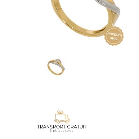
Vezi toate bijuteriile pentru femei
Inele
PIAT
Bratari
Cu 
Coliere
Dia
Lanturi
Pandantive
Accesorii
BIJUTERII COPII
Vezi toate
Inele
Cercei
Bratari
Coliere
TRANSPORT GRATUIT
Lanturi
la plata cu cardul
Pandantive