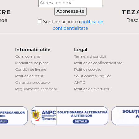
Aboneaza-te
ERE
TEZ
nda
Desca
Sunt de acord cu
politica de
confidentialitate
Informatii utile
Legal
Cum comand
Termeni si conditii
Modalitati de plata
Politica de confidentialitate
Conditii de livrare
Politica cookies
Politica de retur
Solutionarea litigiilor
Garantia produselor
ANPC
Regulamente campanii
Politica de avertizori