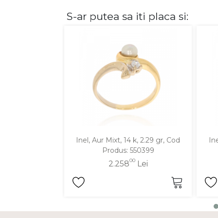
S-ar putea sa iti placa si:
DIAMANTE
Vezi toate
Inele
Cercei
Bratari
Coliere
Lanturi
Pandantive
Accesorii
Inel, Aur Mixt, 14 k, 2.29 gr, Cod
Ine
Produs: 550399
TIP METAL
00
2.258
Lei
Aur galben
Aur alb
Aur roz