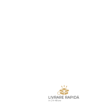
u diamante
LIVRARE RAPIDĂ
in 24-48 ore