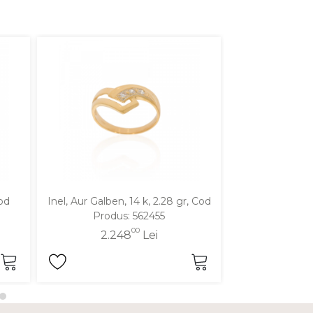
Cod
Inel, Aur Galben, 14 k, 2.28 gr, Cod
Inel, Aur Alb, 
Produs: 562455
Produ
00
2.248
Lei
3.4