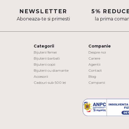
Aur mixt
NEWSLETTER
5% REDUC
Aboneaza-te si primesti
la prima coma
CARATAJ
14K
18K
Categorii
Companie
22K
Bijuterii femei
Despre noi
Bijuterii barbati
Cariere
Bijuterii copii
Agentii
PIATRA
Bijuterii cu diamante
Contact
Accesorii
Blog
Fara pietre
Cadouri sub 500 lei
Campanii
Cu pietre
Diamante