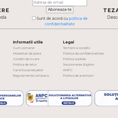
Aboneaza-te
ERE
TEZ
nda
Desca
Sunt de acord cu
politica de
confidentialitate
Informatii utile
Legal
Cum comand
Termeni si conditii
Modalitati de plata
Politica de confidentialitate
Conditii de livrare
Politica cookies
Politica de retur
Solutionarea litigiilor
Garantia produselor
ANPC
Regulamente campanii
Politica de avertizori