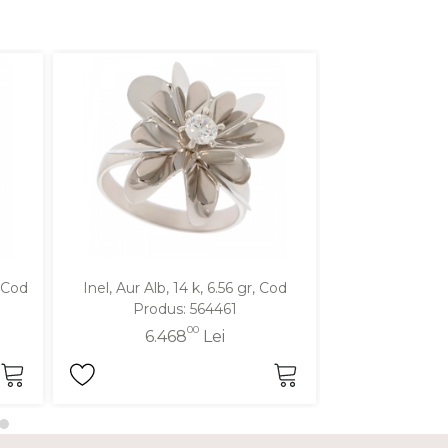
, Cod
Inel, Aur Alb, 14 k, 6.56 gr, Cod
Inel, Aur Galben
Produs: 564461
Produ
00
6.468
Lei
5.1