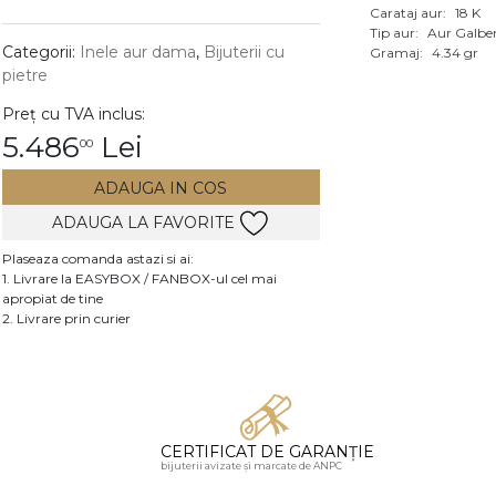
Carataj aur:
18 K
Vezi toate bijuteriile c
Tip aur:
Aur Galbe
RA
Categorii:
Inele aur dama
,
Bijuterii cu
Gramaj:
4.34 gr
pietre
pietre
Preț cu TVA inclus:
mante
5.486
Lei
00
ADAUGA IN COS
ADAUGA LA FAVORITE
Plaseaza comanda astazi si ai:
1. Livrare la EASYBOX / FANBOX-ul cel mai
apropiat de tine
2. Livrare prin curier
CERTIFICAT DE GARANȚIE
bijuterii avizate și marcate de ANPC