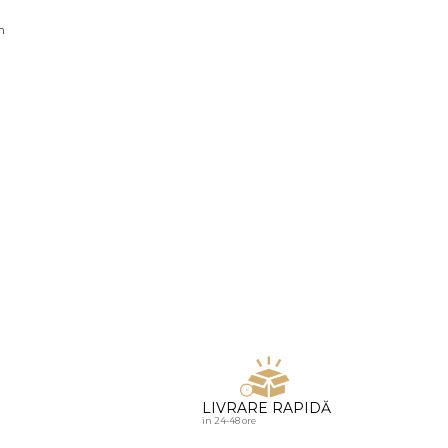
u diamante
n
LIVRARE RAPIDĂ
in 24-48 ore