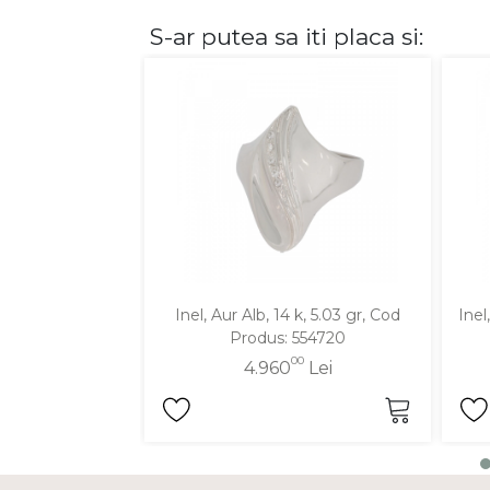
S-ar putea sa iti placa si:
DIAMANTE
Vezi toate
Inele
Cercei
Bratari
Coliere
Lanturi
Pandantive
Accesorii
Inel, Aur Alb, 14 k, 5.03 gr, Cod
Inel
Produs: 554720
TIP METAL
00
4.960
Lei
Aur galben
Aur alb
Aur roz