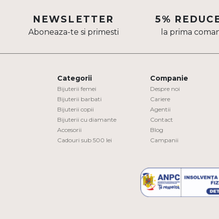
Aur mixt
NEWSLETTER
5% REDUC
Aboneaza-te si primesti
la prima coma
CARATAJ
14K
18K
Categorii
Companie
22K
Bijuterii femei
Despre noi
Bijuterii barbati
Cariere
Bijuterii copii
Agentii
PIATRA
Bijuterii cu diamante
Contact
Accesorii
Blog
Fara pietre
Cadouri sub 500 lei
Campanii
Cu pietre
Diamante