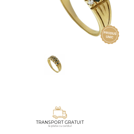
Vezi toate bijuteriile pentru femei
Inele
PIAT
Bratari
Cu 
Coliere
Dia
Lanturi
Pandantive
Accesorii
BIJUTERII COPII
Vezi toate
Inele
Cercei
Bratari
Coliere
TRANSPORT GRATUIT
Lanturi
la plata cu cardul
Pandantive