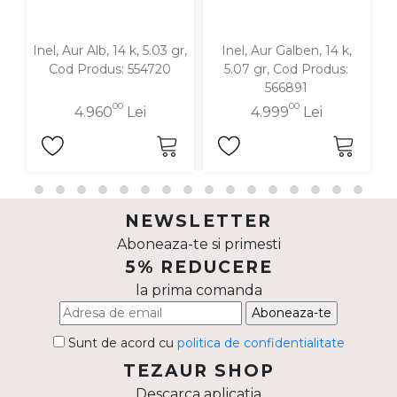
Inel, Aur Alb, 14 k, 5.03 gr,
Inel, Aur Galben, 14 k,
In
Cod Produs: 554720
5.07 gr, Cod Produs:
566891
00
00
4.960
Lei
4.999
Lei
NEWSLETTER
Aboneaza-te si primesti
5% REDUCERE
la prima comanda
Aboneaza-te
Sunt de acord cu
politica de confidentialitate
TEZAUR SHOP
Descarca aplicatia