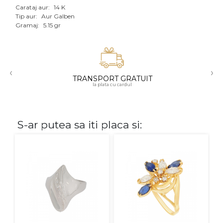
Carataj aur:
14 K
Aur mixt
Tip aur:
Aur Galben
Gramaj:
5.15 gr
CARATAJ
14K
‹
›
18K
TRANSPORT GRATUIT
la plata cu cardul
22K
PIATRA
S-ar putea sa iti placa si:
Fara pietre
Cu pietre
Diamante