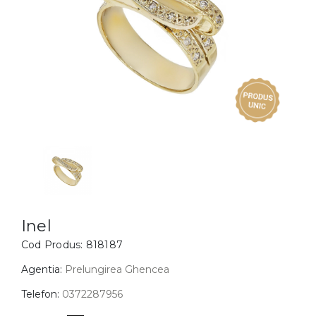
Inele
PIAT
Bratari
Cu 
Coliere
Dia
Lanturi
Pandantive
Accesorii
BIJUTERII COPII
Vezi toate
Inele
Cercei
Inel
Cod Produs:
818187
Bratari
Coliere
Agentia:
Prelungirea Ghencea
Lanturi
Telefon:
0372287956
Pandantive