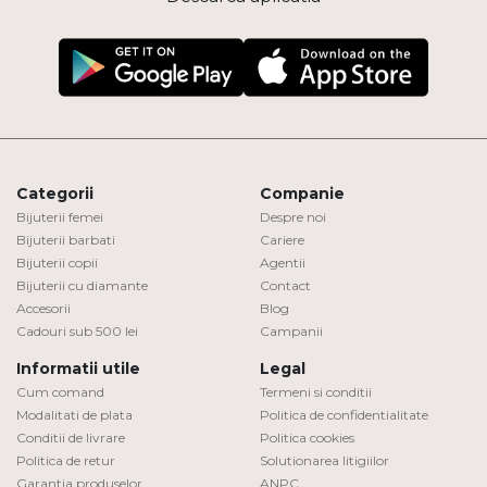
Categorii
Companie
Bijuterii femei
Despre noi
Bijuterii barbati
Cariere
Bijuterii copii
Agentii
Bijuterii cu diamante
Contact
Accesorii
Blog
Cadouri sub 500 lei
Campanii
Informatii utile
Legal
Cum comand
Termeni si conditii
Modalitati de plata
Politica de confidentialitate
Conditii de livrare
Politica cookies
Politica de retur
Solutionarea litigiilor
Garantia produselor
ANPC