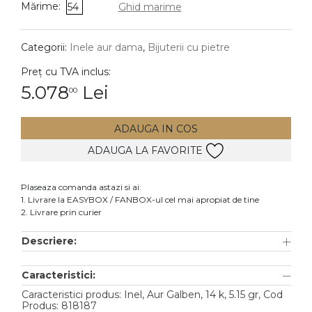
Mărime:
54
Ghid marime
DIAMANTE
Vezi toate
Categorii:
Inele aur dama
,
Bijuterii cu pietre
Inele
Preț cu TVA inclus:
Cercei
5.078
Lei
00
Bratari
ADAUGA IN COS
Coliere
ADAUGA LA FAVORITE
Lanturi
Pandantive
Plaseaza comanda astazi si ai:
Accesorii
1. Livrare la EASYBOX / FANBOX-ul cel mai apropiat de tine
2. Livrare prin curier
TIP METAL
Descriere:
Aur galben
Caracteristici:
Aur alb
Caracteristici produs: Inel, Aur Galben, 14 k, 5.15 gr, Cod
Aur roz
Produs: 818187