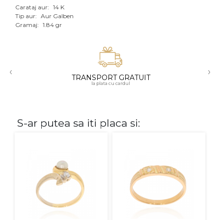
Carataj aur:
14 K
Aur mixt
Tip aur:
Aur Galben
Gramaj:
1.84 gr
CARATAJ
14K
‹
›
18K
TRANSPORT GRATUIT
la plata cu cardul
22K
PIATRA
S-ar putea sa iti placa si:
Fara pietre
Cu pietre
Diamante