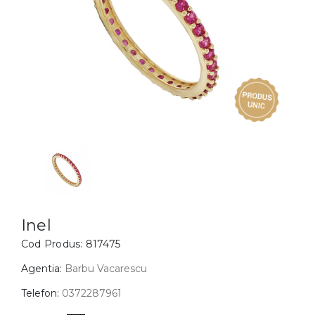
Inele
PIAT
Bratari
Cu 
Coliere
Dia
Lanturi
Pandantive
Accesorii
BIJUTERII COPII
Vezi toate
Inele
Cercei
Inel
Cod Produs:
817475
Bratari
Coliere
Agentia:
Barbu Vacarescu
Lanturi
Telefon:
0372287961
Pandantive