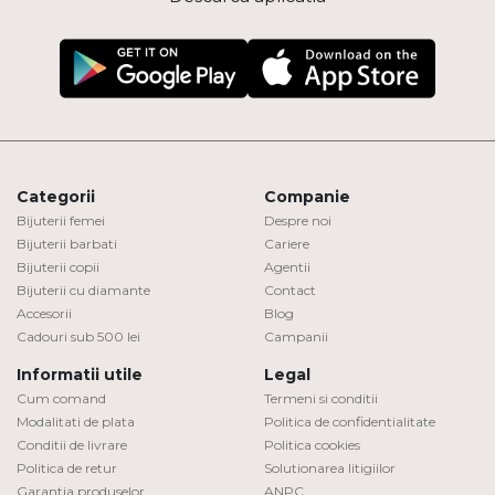
Categorii
Companie
Bijuterii femei
Despre noi
Bijuterii barbati
Cariere
Bijuterii copii
Agentii
Bijuterii cu diamante
Contact
Accesorii
Blog
Cadouri sub 500 lei
Campanii
Informatii utile
Legal
Cum comand
Termeni si conditii
Modalitati de plata
Politica de confidentialitate
Conditii de livrare
Politica cookies
Politica de retur
Solutionarea litigiilor
Garantia produselor
ANPC