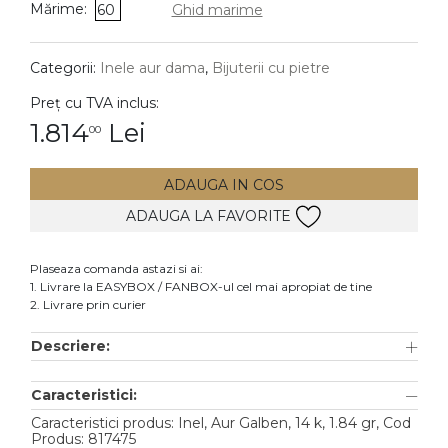
Mărime:
60
Ghid marime
DIAMANTE
Vezi toate
Categorii:
Inele aur dama
,
Bijuterii cu pietre
Inele
Preț cu TVA inclus:
Cercei
1.814
Lei
00
Bratari
ADAUGA IN COS
Coliere
ADAUGA LA FAVORITE
Lanturi
Pandantive
Plaseaza comanda astazi si ai:
Accesorii
1. Livrare la EASYBOX / FANBOX-ul cel mai apropiat de tine
2. Livrare prin curier
TIP METAL
Descriere:
Aur galben
Caracteristici:
Aur alb
Caracteristici produs: Inel, Aur Galben, 14 k, 1.84 gr, Cod
Aur roz
Produs: 817475