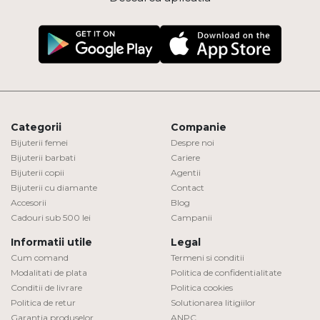
Categorii
Companie
Bijuterii femei
Despre noi
Bijuterii barbati
Cariere
Bijuterii copii
Agentii
Bijuterii cu diamante
Contact
Accesorii
Blog
Cadouri sub 500 lei
Campanii
Informatii utile
Legal
Cum comand
Termeni si conditii
Modalitati de plata
Politica de confidentialitate
Conditii de livrare
Politica cookies
Politica de retur
Solutionarea litigiilor
Garantia produselor
ANPC