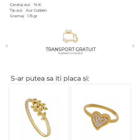
Carataj aur:
14 K
Aur mixt
Tip aur:
Aur Galben
Gramaj:
1.15 gr
CARATAJ
14K
‹
›
18K
TRANSPORT GRATUIT
la plata cu cardul
22K
PIATRA
S-ar putea sa iti placa si:
Fara pietre
Cu pietre
Diamante