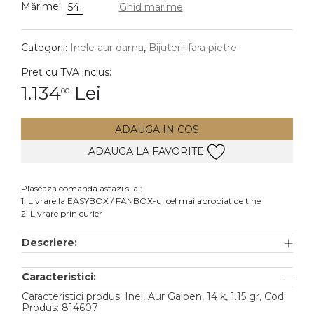
Mărime:
54
Ghid marime
DIAMANTE
Vezi toate
Categorii:
Inele aur dama
,
Bijuterii fara pietre
Inele
Preț cu TVA inclus:
Cercei
1.134
Lei
00
Bratari
ADAUGA IN COS
Coliere
ADAUGA LA FAVORITE
Lanturi
Pandantive
Plaseaza comanda astazi si ai:
Accesorii
1. Livrare la EASYBOX / FANBOX-ul cel mai apropiat de tine
2. Livrare prin curier
TIP METAL
Descriere:
Aur galben
Caracteristici:
Aur alb
Caracteristici produs: Inel, Aur Galben, 14 k, 1.15 gr, Cod
Aur roz
Produs: 814607