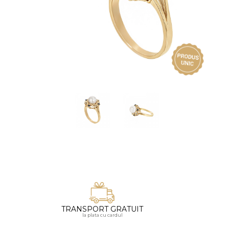
Vezi toate bijuteriile pentru femei
Inele
PIAT
Bratari
Cu 
Coliere
Dia
Lanturi
Pandantive
Accesorii
BIJUTERII COPII
Vezi toate
Inele
Cercei
Bratari
Coliere
TRANSPORT GRATUIT
Lanturi
la plata cu cardul
Pandantive