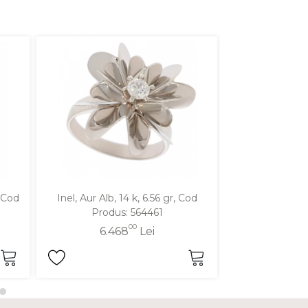
, Cod
Inel, Aur Alb, 14 k, 6.56 gr, Cod
Inel, Aur Galben
Produs: 564461
Produ
00
6.468
Lei
5.1