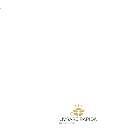
u diamante
n
LIVRARE RAPIDĂ
in 24-48 ore