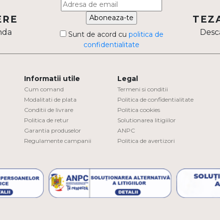
Aboneaza-te
ERE
TEZ
nda
Desca
Sunt de acord cu
politica de
confidentialitate
Informatii utile
Legal
Cum comand
Termeni si conditii
Modalitati de plata
Politica de confidentialitate
Conditii de livrare
Politica cookies
Politica de retur
Solutionarea litigiilor
Garantia produselor
ANPC
Regulamente campanii
Politica de avertizori