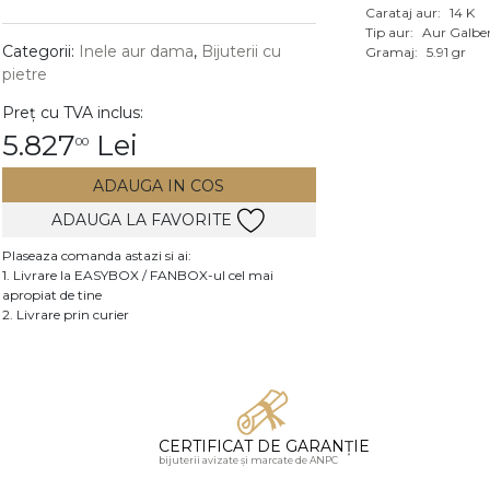
Carataj aur:
14 K
Vezi toate bijuteriile c
Tip aur:
Aur Galbe
RA
Categorii:
Inele aur dama
,
Bijuterii cu
Gramaj:
5.91 gr
pietre
pietre
Preț cu TVA inclus:
mante
5.827
Lei
00
ADAUGA IN COS
ADAUGA LA FAVORITE
Plaseaza comanda astazi si ai:
1. Livrare la EASYBOX / FANBOX-ul cel mai
apropiat de tine
2. Livrare prin curier
CERTIFICAT DE GARANȚIE
bijuterii avizate și marcate de ANPC