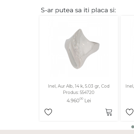
S-ar putea sa iti placa si:
DIAMANTE
Vezi toate
Inele
Cercei
Bratari
Coliere
Lanturi
Pandantive
Accesorii
Inel, Aur Alb, 14 k, 5.03 gr, Cod
Inel
Produs: 554720
TIP METAL
00
4.960
Lei
Aur galben
Aur alb
Aur roz