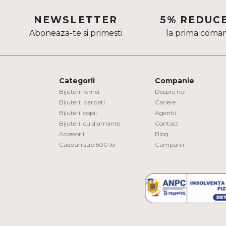
Aur mixt
NEWSLETTER
5% REDUC
Aboneaza-te si primesti
la prima coma
CARATAJ
14K
18K
Categorii
Companie
22K
Bijuterii femei
Despre noi
Bijuterii barbati
Cariere
Bijuterii copii
Agentii
PIATRA
Bijuterii cu diamante
Contact
Accesorii
Blog
Fara pietre
Cadouri sub 500 lei
Campanii
Cu pietre
Diamante