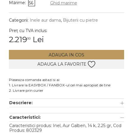
Mărime:
56
Ghid marime
DIAMANTE
Vezi toate
Categorii:
Inele aur dama
,
Bijuterii cu pietre
Inele
Preț cu TVA inclus:
Cercei
2.219
Lei
00
Bratari
ADAUGA IN COS
Coliere
ADAUGA LA FAVORITE
Lanturi
Pandantive
Plaseaza comanda astazi si ai:
Accesorii
1. Livrare la EASYBOX / FANBOX-ul cel mai apropiat de tine
2. Livrare prin curier
TIP METAL
Descriere:
Aur galben
Caracteristici:
Aur alb
Caracteristici produs: Inel, Aur Galben, 14 k, 2.25 gr, Cod
Aur roz
Produs: 802329