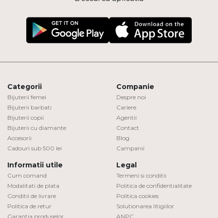
Categorii
Companie
Bijuterii femei
Despre noi
Bijuterii barbati
Cariere
Bijuterii copii
Agentii
Bijuterii cu diamante
Contact
Accesorii
Blog
Cadouri sub 500 lei
Campanii
Informatii utile
Legal
Cum comand
Termeni si conditii
Modalitati de plata
Politica de confidentialitate
Conditii de livrare
Politica cookies
Politica de retur
Solutionarea litigiilor
Garantia produselor
ANPC