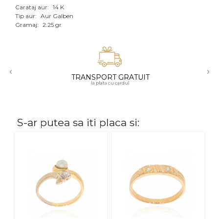
Carataj aur:
14 K
Aur mixt
Tip aur:
Aur Galben
Gramaj:
2.25 gr
CARATAJ
14K
‹
›
18K
TRANSPORT GRATUIT
la plata cu cardul
22K
PIATRA
S-ar putea sa iti placa si:
Fara pietre
Cu pietre
Diamante