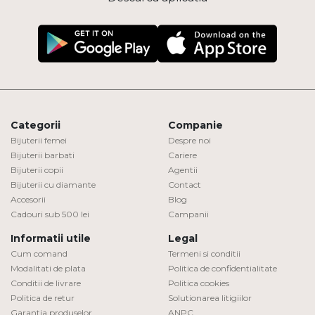
Categorii
Companie
Bijuterii femei
Despre noi
Bijuterii barbati
Cariere
Bijuterii copii
Agentii
Bijuterii cu diamante
Contact
Accesorii
Blog
Cadouri sub 500 lei
Campanii
Informatii utile
Legal
Cum comand
Termeni si conditii
Modalitati de plata
Politica de confidentialitate
Conditii de livrare
Politica cookies
Politica de retur
Solutionarea litigiilor
Garantia produselor
ANPC