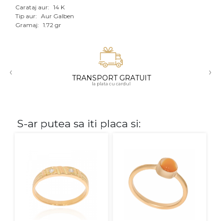
Carataj aur:
14 K
Aur mixt
Tip aur:
Aur Galben
Gramaj:
1.72 gr
CARATAJ
14K
‹
›
18K
TRANSPORT GRATUIT
la plata cu cardul
22K
PIATRA
S-ar putea sa iti placa si:
Fara pietre
Cu pietre
Diamante