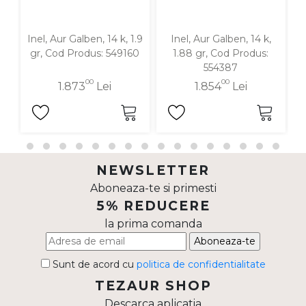
Inel, Aur Galben, 14 k, 1.9
Inel, Aur Galben, 14 k,
I
gr, Cod Produs: 549160
1.88 gr, Cod Produs:
554387
00
00
1.873
Lei
1.854
Lei
NEWSLETTER
Aboneaza-te si primesti
5% REDUCERE
la prima comanda
Aboneaza-te
Sunt de acord cu
politica de confidentialitate
TEZAUR SHOP
Descarca aplicatia