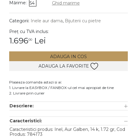
Mărime:
54
Ghid marime
DIAMANTE
Vezi toate
Categorii:
Inele aur dama
,
Bijuterii cu pietre
Inele
Preț cu TVA inclus:
Cercei
1.696
Lei
00
Bratari
ADAUGA IN COS
Coliere
ADAUGA LA FAVORITE
Lanturi
Pandantive
Plaseaza comanda astazi si ai:
Accesorii
1. Livrare la EASYBOX / FANBOX-ul cel mai apropiat de tine
2. Livrare prin curier
TIP METAL
Descriere:
Aur galben
Caracteristici:
Aur alb
Caracteristici produs: Inel, Aur Galben, 14 k, 1.72 gr, Cod
Aur roz
Produs: 784173