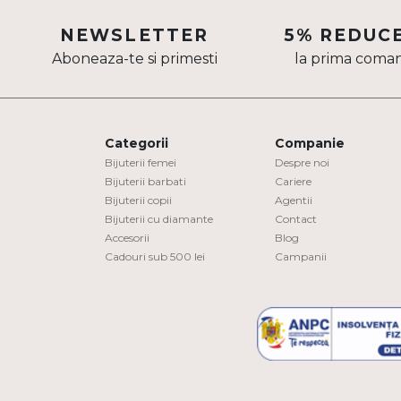
Aur mixt
NEWSLETTER
5% REDUC
Aboneaza-te si primesti
la prima coma
CARATAJ
14K
18K
Categorii
Companie
22K
Bijuterii femei
Despre noi
Bijuterii barbati
Cariere
Bijuterii copii
Agentii
PIATRA
Bijuterii cu diamante
Contact
Accesorii
Blog
Fara pietre
Cadouri sub 500 lei
Campanii
Cu pietre
Diamante