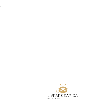
u diamante
n
LIVRARE RAPIDĂ
in 24-48 ore