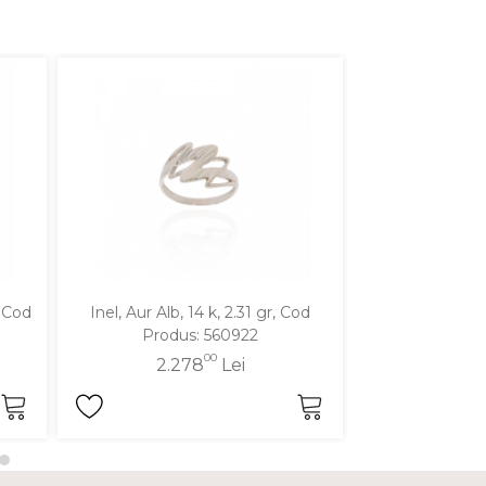
, Cod
Inel, Aur Alb, 14 k, 2.31 gr, Cod
Inel, Aur Galben
Produs: 560922
Produ
00
2.278
Lei
2.2