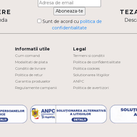
Aboneaza-te
ERE
TEZ
nda
Desca
Sunt de acord cu
politica de
confidentialitate
Informatii utile
Legal
Cum comand
Termeni si conditii
Modalitati de plata
Politica de confidentialitate
Conditii de livrare
Politica cookies
Politica de retur
Solutionarea litigiilor
Garantia produselor
ANPC
Regulamente campanii
Politica de avertizori