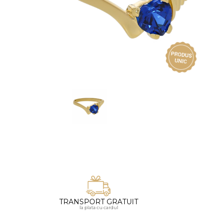
Vezi toate bijuteriile pentru femei
Inele
PIAT
Bratari
Cu 
Coliere
Dia
Lanturi
Pandantive
Accesorii
BIJUTERII COPII
Vezi toate
Inele
Cercei
Bratari
Coliere
TRANSPORT GRATUIT
Lanturi
la plata cu cardul
Pandantive