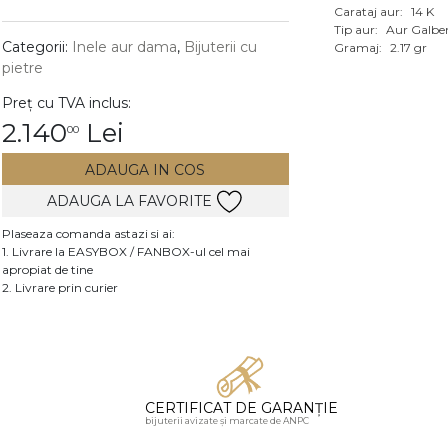
Carataj aur:
14 K
Vezi toate bijuteriile c
Tip aur:
Aur Galbe
RA
Categorii:
Inele aur dama
,
Bijuterii cu
Gramaj:
2.17 gr
pietre
pietre
Preț cu TVA inclus:
mante
2.140
Lei
00
ADAUGA IN COS
ADAUGA LA FAVORITE
Plaseaza comanda astazi si ai:
1. Livrare la EASYBOX / FANBOX-ul cel mai
apropiat de tine
2. Livrare prin curier
CERTIFICAT DE GARANȚIE
bijuterii avizate și marcate de ANPC