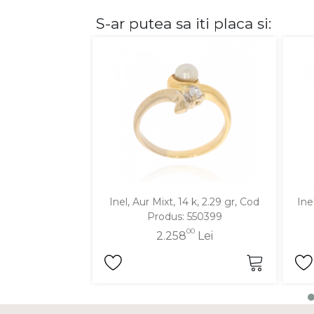
S-ar putea sa iti placa si:
DIAMANTE
Vezi toate
Inele
Cercei
Bratari
Coliere
Lanturi
Pandantive
Accesorii
Inel, Aur Mixt, 14 k, 2.29 gr, Cod
Ine
Produs: 550399
TIP METAL
00
2.258
Lei
Aur galben
Aur alb
Aur roz