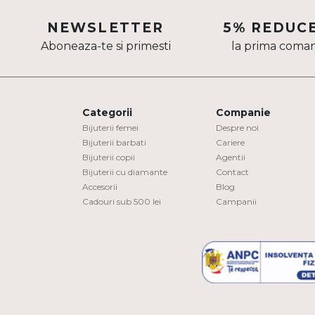
Aur mixt
NEWSLETTER
5% REDUC
Aboneaza-te si primesti
la prima coma
CARATAJ
14K
18K
Categorii
Companie
22K
Bijuterii femei
Despre noi
Bijuterii barbati
Cariere
Bijuterii copii
Agentii
PIATRA
Bijuterii cu diamante
Contact
Accesorii
Blog
Fara pietre
Cadouri sub 500 lei
Campanii
Cu pietre
Diamante