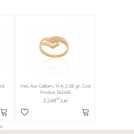
Cod
Inel, Aur Galben, 14 k, 2.28 gr, Cod
Inel, Aur Alb, 
Produs: 562455
Produ
00
2.248
Lei
3.4