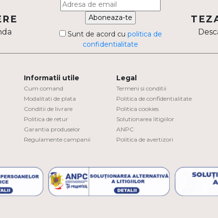
Aboneaza-te
ERE
TEZ
nda
Desca
Sunt de acord cu
politica de
confidentialitate
Informatii utile
Legal
Cum comand
Termeni si conditii
Modalitati de plata
Politica de confidentialitate
Conditii de livrare
Politica cookies
Politica de retur
Solutionarea litigiilor
Garantia produselor
ANPC
Regulamente campanii
Politica de avertizori