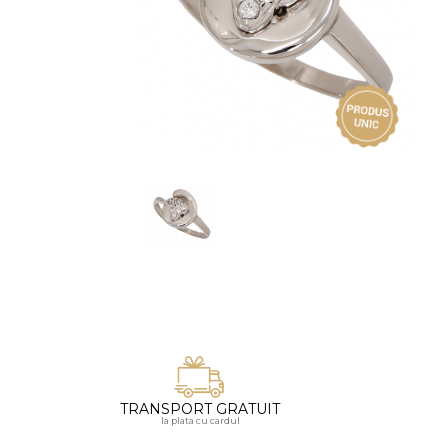
Vezi toate bijuteriile pentru femei
Inele
PIAT
Bratari
Cu 
Coliere
Dia
Lanturi
Pandantive
Accesorii
BIJUTERII COPII
Vezi toate
Inele
Cercei
Bratari
Coliere
TRANSPORT GRATUIT
Lanturi
la plata cu cardul
Pandantive