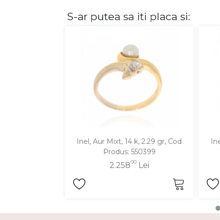
S-ar putea sa iti placa si:
DIAMANTE
Vezi toate
Inele
Cercei
Bratari
Coliere
Lanturi
Pandantive
Accesorii
Inel, Aur Mixt, 14 k, 2.29 gr, Cod
Ine
Produs: 550399
TIP METAL
00
2.258
Lei
Aur galben
Aur alb
Aur roz