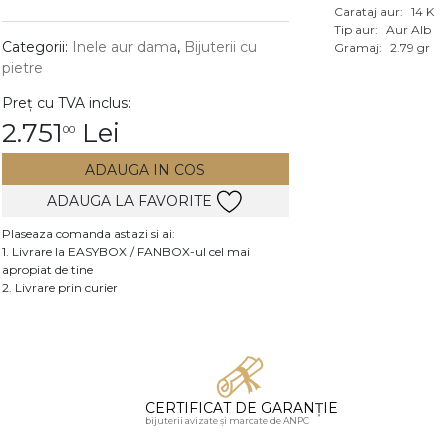
Carataj aur:
14 K
Vezi toate bijuteriile c
Tip aur:
Aur Alb
RA
Categorii:
Inele aur dama
,
Bijuterii cu
Gramaj:
2.79 gr
pietre
pietre
Preț cu TVA inclus:
mante
2.751
Lei
00
ADAUGA IN COS
ADAUGA LA FAVORITE
Plaseaza comanda astazi si ai:
1. Livrare la EASYBOX / FANBOX-ul cel mai
apropiat de tine
2. Livrare prin curier
CERTIFICAT DE GARANȚIE
bijuterii avizate și marcate de ANPC