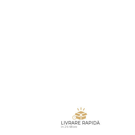
u diamante
LIVRARE RAPIDĂ
in 24-48 ore