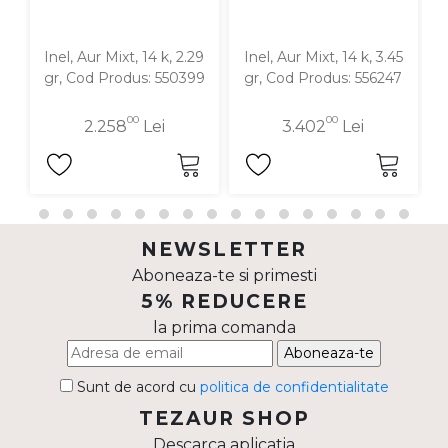
Inel, Aur Mixt, 14 k, 2.29
Inel, Aur Mixt, 14 k, 3.45
I
gr, Cod Produs: 550399
gr, Cod Produs: 556247
00
00
2.258
Lei
3.402
Lei
NEWSLETTER
Aboneaza-te si primesti
5% REDUCERE
la prima comanda
Aboneaza-te
Sunt de acord cu
politica de confidentialitate
TEZAUR SHOP
Descarca aplicatia