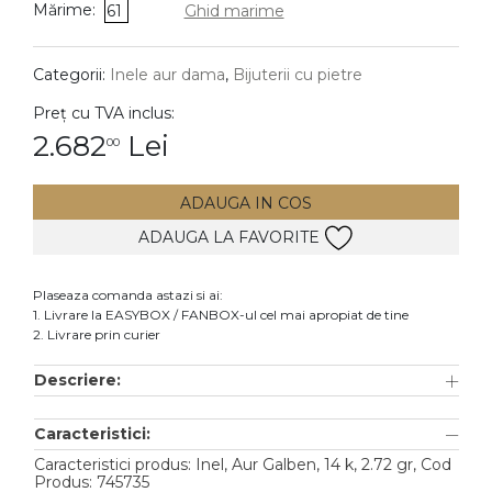
Mărime:
61
Ghid marime
DIAMANTE
Vezi toate
Categorii:
Inele aur dama
,
Bijuterii cu pietre
Inele
Preț cu TVA inclus:
Cercei
2.682
Lei
00
Bratari
ADAUGA IN COS
Coliere
ADAUGA LA FAVORITE
Lanturi
Pandantive
Plaseaza comanda astazi si ai:
Accesorii
1. Livrare la EASYBOX / FANBOX-ul cel mai apropiat de tine
2. Livrare prin curier
TIP METAL
Descriere:
Aur galben
Caracteristici:
Aur alb
Caracteristici produs: Inel, Aur Galben, 14 k, 2.72 gr, Cod
Aur roz
Produs: 745735