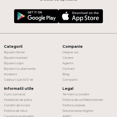
Categorii
Companie
Bijuterii femei
Despre noi
Bijuterii barbati
Cariere
Bijuterii copii
Agentii
Bijuterii cu diamante
Contact
Accesorii
Blog
Cadouri sub 500 lei
Campanii
Informatii utile
Legal
Cum comand
Termeni si conditii
Modalitati de plata
Politica de confidentialitate
Conditii de livrare
Politica cookies
Politica de retur
Solutionarea litigiilor
Garantia produselor
ANPC