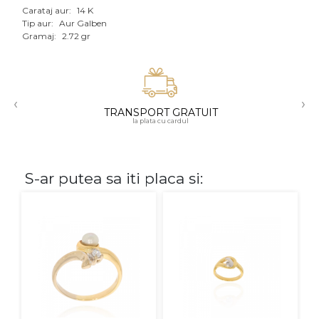
Carataj aur:
14 K
Aur mixt
Tip aur:
Aur Galben
Gramaj:
2.72 gr
CARATAJ
14K
‹
›
18K
TRANSPORT GRATUIT
la plata cu cardul
22K
PIATRA
S-ar putea sa iti placa si:
Fara pietre
Cu pietre
Diamante