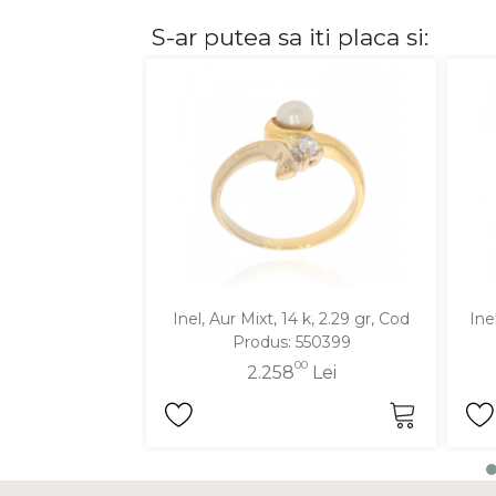
S-ar putea sa iti placa si:
DIAMANTE
Vezi toate
Inele
Cercei
Bratari
Coliere
Lanturi
Pandantive
Accesorii
Inel, Aur Mixt, 14 k, 2.29 gr, Cod
Ine
Produs: 550399
TIP METAL
00
2.258
Lei
Aur galben
Aur alb
Aur roz