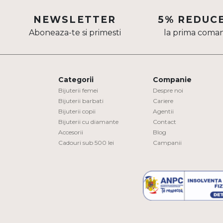
Aur mixt
NEWSLETTER
5% REDUC
Aboneaza-te si primesti
la prima coma
CARATAJ
14K
18K
Categorii
Companie
22K
Bijuterii femei
Despre noi
Bijuterii barbati
Cariere
Bijuterii copii
Agentii
PIATRA
Bijuterii cu diamante
Contact
Accesorii
Blog
Fara pietre
Cadouri sub 500 lei
Campanii
Cu pietre
Diamante