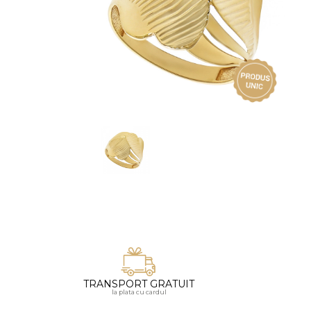
Vezi toate bijuteriile pentru femei
Inele
PIAT
Bratari
Cu 
Coliere
Dia
Lanturi
Pandantive
Accesorii
BIJUTERII COPII
Vezi toate
Inele
Cercei
Bratari
Coliere
TRANSPORT GRATUIT
Lanturi
la plata cu cardul
Pandantive