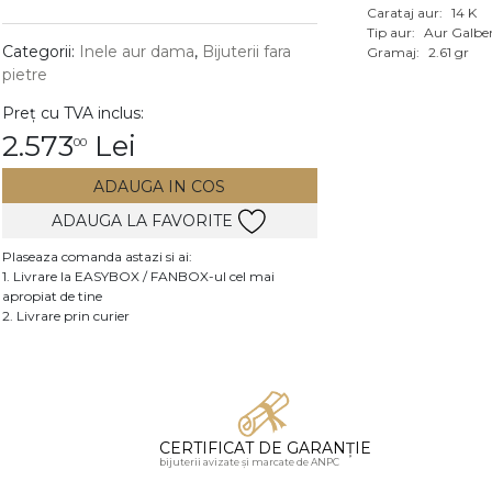
Carataj aur:
14 K
Vezi toate bijuteriile c
Tip aur:
Aur Galbe
RA
Categorii:
Inele aur dama
,
Bijuterii fara
Gramaj:
2.61 gr
pietre
pietre
Preț cu TVA inclus:
mante
2.573
Lei
00
ADAUGA IN COS
ADAUGA LA FAVORITE
Plaseaza comanda astazi si ai:
1. Livrare la EASYBOX / FANBOX-ul cel mai
apropiat de tine
2. Livrare prin curier
CERTIFICAT DE GARANȚIE
bijuterii avizate și marcate de ANPC