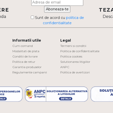
Aboneaza-te
ERE
TEZ
nda
Desca
Sunt de acord cu
politica de
confidentialitate
Informatii utile
Legal
Cum comand
Termeni si conditii
Modalitati de plata
Politica de confidentialitate
Conditii de livrare
Politica cookies
Politica de retur
Solutionarea litigiilor
Garantia produselor
ANPC
Regulamente campanii
Politica de avertizori