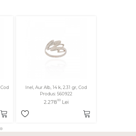
, Cod
Inel, Aur Alb, 14 k, 2.31 gr, Cod
Inel, Aur Galben
Produs: 560922
Produ
00
2.278
Lei
2.2