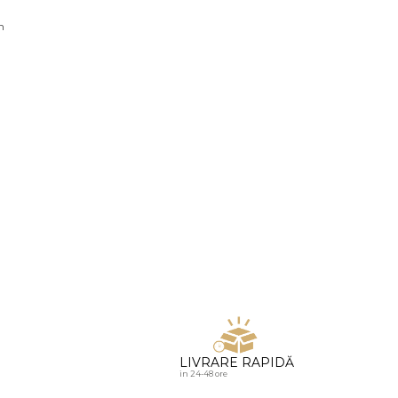
u diamante
n
LIVRARE RAPIDĂ
in 24-48 ore