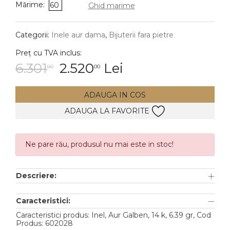
Mărime:
60
Ghid marime
DIAMANTE
Vezi toate
Categorii:
Inele aur dama
,
Bijuterii fara pietre
Inele
Preț cu TVA inclus:
Cercei
6.301
2.520
Lei
00
00
Bratari
ADAUGA IN COS
Coliere
ADAUGA LA FAVORITE
Lanturi
Pandantive
Accesorii
Ne pare rău, produsul nu mai este in stoc!
TIP METAL
Descriere:
Aur galben
Caracteristici:
Aur alb
Caracteristici produs: Inel, Aur Galben, 14 k, 6.39 gr, Cod
Produs: 602028
Aur roz