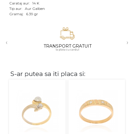
Carataj aur:
14 K
Aur mixt
Tip aur:
Aur Galben
Gramaj:
6.39 gr
CARATAJ
14K
‹
›
18K
TRANSPORT GRATUIT
la plata cu cardul
22K
PIATRA
S-ar putea sa iti placa si:
Fara pietre
Cu pietre
Diamante