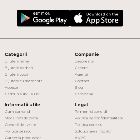
Categorii
Companie
Bijuterii femei
Despre noi
Bijuterii barbati
Cariere
Bijuterii copii
Agentii
Bijuterii cu diamante
Contact
Accesorii
Blog
Cadouri sub 500 lei
Campanii
Informatii utile
Legal
Cum comand
Termeni si conditii
Modalitati de plata
Politica de confidentialitate
Conditii de livrare
Politica cookies
Politica de retur
Solutionarea litigiilor
Garantia produselor
ANPC