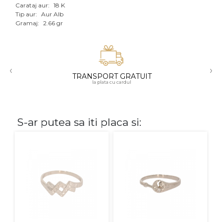
Carataj aur:
18 K
Aur mixt
Tip aur:
Aur Alb
Gramaj:
2.66 gr
CARATAJ
14K
‹
›
18K
TRANSPORT GRATUIT
la plata cu cardul
22K
PIATRA
S-ar putea sa iti placa si:
Fara pietre
Cu pietre
Diamante