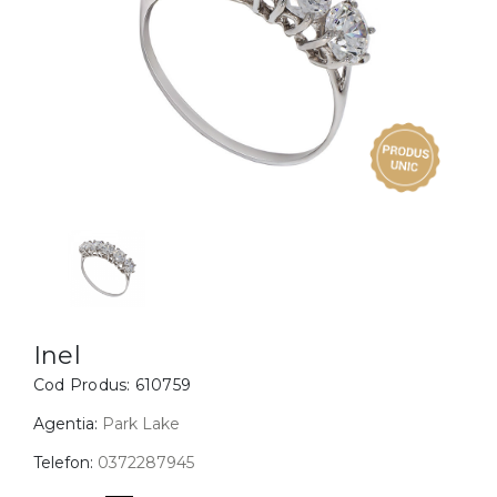
Inele
PIAT
Bratari
Cu 
Coliere
Dia
Lanturi
Pandantive
Accesorii
BIJUTERII COPII
Vezi toate
Inele
Cercei
Inel
Cod Produs:
610759
Bratari
Coliere
Agentia:
Park Lake
Lanturi
Telefon:
0372287945
Pandantive