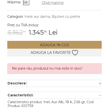
Mărime:
58
Ghid marime
DIAMANTE
Vezi toate
Categorii:
Inele aur dama
,
Bijuterii cu pietre
Inele
Preț cu TVA inclus:
Cercei
3.362
1.345
Lei
00
00
Bratari
ADAUGA IN COS
Coliere
ADAUGA LA FAVORITE
Lanturi
Pandantive
Accesorii
Ne pare rău, produsul nu mai este in stoc!
TIP METAL
Descriere:
Aur galben
Caracteristici:
Aur alb
Caracteristici produs: Inel, Aur Alb, 18 k, 2.66 gr, Cod
Produs: 610759
Aur roz