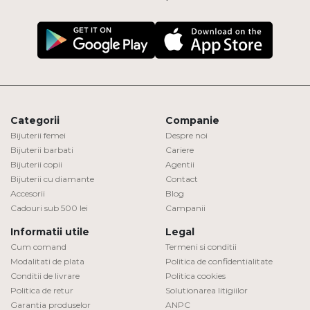
Categorii
Companie
Bijuterii femei
Despre noi
Bijuterii barbati
Cariere
Bijuterii copii
Agentii
Bijuterii cu diamante
Contact
Accesorii
Blog
Cadouri sub 500 lei
Campanii
Informatii utile
Legal
Cum comand
Termeni si conditii
Modalitati de plata
Politica de confidentialitate
Conditii de livrare
Politica cookies
Politica de retur
Solutionarea litigiilor
Garantia produselor
ANPC