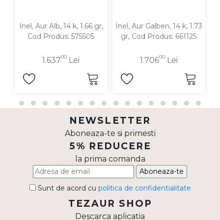
Inel, Aur Alb, 14 k, 1.66 gr,
Inel, Aur Galben, 14 k, 1.73
In
Cod Produs: 575505
gr, Cod Produs: 661125
00
00
1.637
Lei
1.706
Lei
NEWSLETTER
Aboneaza-te si primesti
5% REDUCERE
la prima comanda
Aboneaza-te
Sunt de acord cu
politica de confidentialitate
TEZAUR SHOP
Descarca aplicatia