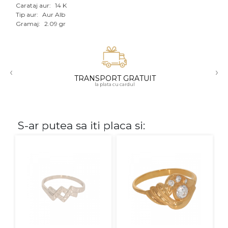
Carataj aur:
14 K
Aur mixt
Tip aur:
Aur Alb
Gramaj:
2.09 gr
CARATAJ
14K
‹
›
18K
TRANSPORT GRATUIT
la plata cu cardul
22K
PIATRA
S-ar putea sa iti placa si:
Fara pietre
Cu pietre
Diamante