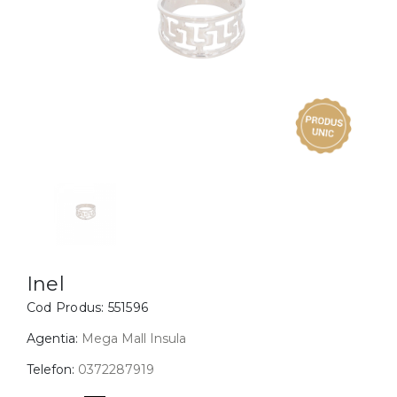
Inele
PIAT
Bratari
Cu 
Coliere
Dia
Lanturi
Pandantive
Accesorii
BIJUTERII COPII
Vezi toate
Inele
Cercei
Inel
Cod Produs:
551596
Bratari
Coliere
Agentia:
Mega Mall Insula
Lanturi
Telefon:
0372287919
Pandantive