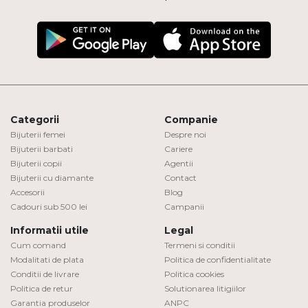
Categorii
Companie
Bijuterii femei
Despre noi
Bijuterii barbati
Cariere
Bijuterii copii
Agentii
Bijuterii cu diamante
Contact
Accesorii
Blog
Cadouri sub 500 lei
Campanii
Informatii utile
Legal
Cum comand
Termeni si conditii
Modalitati de plata
Politica de confidentialitate
Conditii de livrare
Politica cookies
Politica de retur
Solutionarea litigiilor
Garantia produselor
ANPC