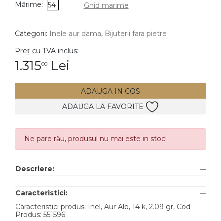
Mărime:
54
Ghid marime
DIAMANTE
Vezi toate
Categorii:
Inele aur dama
,
Bijuterii fara pietre
Inele
Preț cu TVA inclus:
Cercei
1.315
Lei
00
Bratari
ADAUGA IN COS
Coliere
ADAUGA LA FAVORITE
Lanturi
Pandantive
Accesorii
Ne pare rău, produsul nu mai este in stoc!
TIP METAL
Descriere:
Aur galben
Caracteristici:
Aur alb
Caracteristici produs: Inel, Aur Alb, 14 k, 2.09 gr, Cod
Produs: 551596
Aur roz